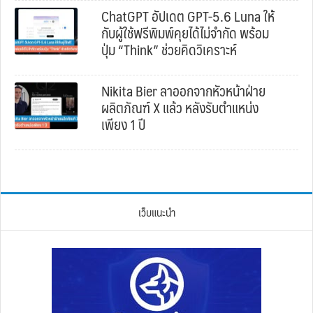
ChatGPT อัปเดต GPT-5.6 Luna ให้
กับผู้ใช้ฟรีพิมพ์คุยได้ไม่จำกัด พร้อม
ปุ่ม “Think” ช่วยคิดวิเคราะห์
Nikita Bier ลาออกจากหัวหน้าฝ่าย
ผลิตภัณฑ์ X แล้ว หลังรับตำแหน่ง
เพียง 1 ปี
เว็บแนะนำ