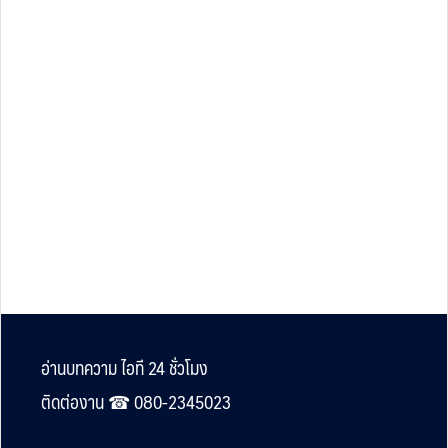
Footer
อ่านบทความ ไอที 24 ชั่วโมง
ติดต่องาน ☎︎ 080-2345023