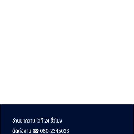
Footer
อ่านบทความ ไอที 24 ชั่วโมง
ติดต่องาน ☎︎ 080-2345023