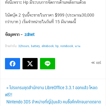
ทั้งนี้เพราะ Hp มีระบบการจัดการด้านพลังงานด้วย
โน๊ตบุ๊ค 2 รุ่นนี้จะขายในราคา $999 (ประมาณ30,000
กว่าบาท ) เริ่มจำหน่ายในวันที่ 15 มีนาคมนี้
ข้อมูลจาก –
zdnet
ป้ายกำกับ:
32hours
,
battery
,
elitebook
,
hp
,
notebook
,
นาน
≪ แชร์
Previous
« โปรแกรมชุดสำนักงาน LibreOffice 3.3.1 ออกแล้ว โหลด
Post:
ฟรี!!
Next
Nintendo 3DS จำหน่ายที่ญี่ปุ่นแล้ว คนซื้อคึกคักจนขาดตลาด