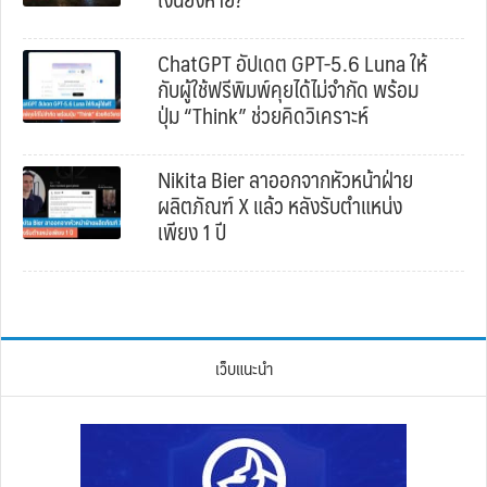
ChatGPT อัปเดต GPT-5.6 Luna ให้
กับผู้ใช้ฟรีพิมพ์คุยได้ไม่จำกัด พร้อม
ปุ่ม “Think” ช่วยคิดวิเคราะห์
Nikita Bier ลาออกจากหัวหน้าฝ่าย
ผลิตภัณฑ์ X แล้ว หลังรับตำแหน่ง
เพียง 1 ปี
เว็บแนะนำ