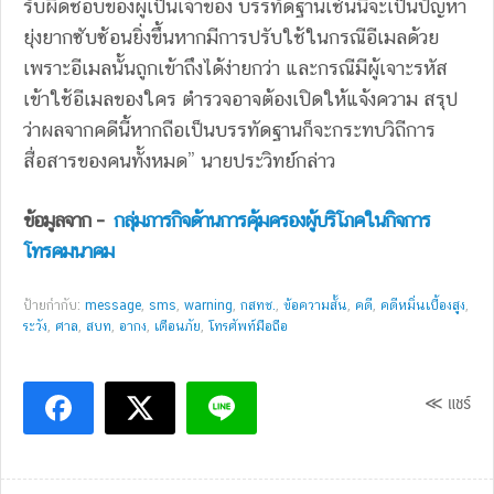
รับผิดชอบของผู้เป็นเจ้าของ บรรทัดฐานเช่นนี้จะเป็นปัญหา
ยุ่งยากซับซ้อนยิ่งขึ้นหากมีการปรับใช้ในกรณีอีเมลด้วย
เพราะอีเมลนั้นถูกเข้าถึงได้ง่ายกว่า และกรณีมีผู้เจาะรหัส
เข้าใช้อีเมลของใคร ตำรวจอาจต้องเปิดให้แจ้งความ สรุป
ว่าผลจากคดีนี้หากถือเป็นบรรทัดฐานก็จะกระทบวิถีการ
สื่อสารของคนทั้งหมด” นายประวิทย์กล่าว
ข้อมูลจาก –
กลุ่มภารกิจด้านการคุ้มครองผู้บริโภคในกิจการ
โทรคมนาคม
ป้ายกำกับ:
message
,
sms
,
warning
,
กสทช.
,
ข้อความสั้น
,
คดี
,
คดีหมิ่นเบื้องสูง
,
ระวัง
,
ศาล
,
สบท
,
อากง
,
เตือนภัย
,
โทรศัพท์มือถือ
≪ แชร์