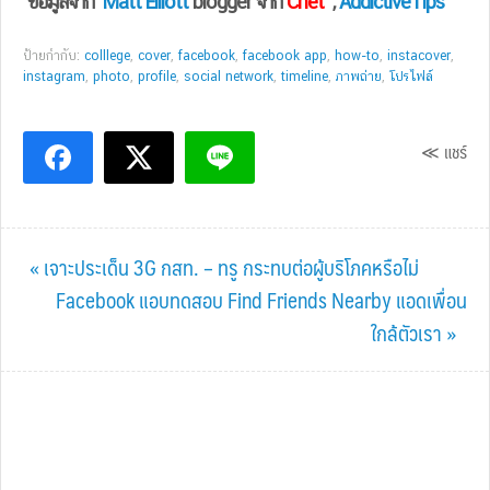
ข้อมูลจาก
Matt Elliott
blogger จาก
Cnet
,
AddictiveTips
ป้ายกำกับ:
colllege
,
cover
,
facebook
,
facebook app
,
how-to
,
instacover
,
instagram
,
photo
,
profile
,
social network
,
timeline
,
ภาพถ่าย
,
โปรไฟล์
≪ แชร์
Previous
« เจาะประเด็น 3G กสท. – ทรู กระทบต่อผู้บริโภคหรือไม่
Post:
Next
Facebook แอบทดสอบ Find Friends Nearby แอดเพื่อน
Post:
ใกล้ตัวเรา »