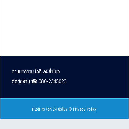
Footer
อ่านบทความ ไอที 24 ชั่วโมง
ติดต่องาน ☎︎ 080-2345023
iT24Hrs ไอที 24 ชั่วโมง
©
Privacy Policy