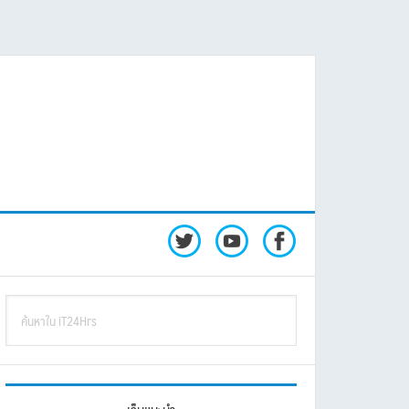
rimary
ค้นหา
idebar
ใน
iT24Hrs