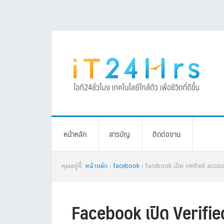
Skip
Skip
Skip
Skip
to
to
to
to
primary
main
primary
footer
navigation
content
sidebar
หน้าหลัก
สารบัญ
ติดต่องาน
คุณอยู่ที่:
หน้าหลัก
›
facebook
› facebook เปิด verified accou
Facebook เปิด Verifie