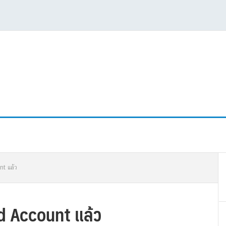
P
nt แล้ว
S
d Account แล้ว