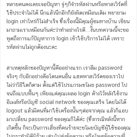
หลายคนคงเคยเจอปัญหา จู่ๆก็จำรหัสผ่านหรือพาสเวิร์ดที่
ใช้ประจำไม่ได้ นึกแล้วนึกอีกก็ยังผิดเหมือนเดิม พยายาม
login เท่าไหร่ก็ไม่สำเร็จ ซึ่งเรื่องนี้มีคุณผู้ชมทางบ้าน เขียน
มาถามเราเหมือนกันค่ะว่าทำอย่างไรดี….งั้นบทความนี้จะขอ
พูดถึงการแก้ปัญหาการ login เข้าใช้บริการไม่ได้ เพราะ
รหัสผ่านไม่ถูกต้องนะคะ
สาเหตุหลักของปัญหานี้คืออย่างแรก เราลืม password
จริงๆ กับอีกอย่างคือโดนคนอื่น แฮคพาสเวิร์ดของเราไป
ไม่ว่าวิธีใดก็ตาม ตั้งแต่ใช้โปรแกรมขโมย password ไป
จนถึงแบบพื้นๆ เพียงแค่คุณเผลอ login ค้างไว้หลังใช้งาน
อีเมล์หรือบัญชี social network ของคุณเสร็จ โดยไม่ได้
logout แล้วมีคนที่มาใช้เครื่องนั้นๆต่อจากคุณ แล้วก็แอบ
มาเปลี่ยน password ของคุณก็ได้ค่ะ (ซึ่งกรณีหลังนี้หาก
เกิดขึ้น ก็จะเป็นการเสี่ยงที่คนร้ายจะขโมยบัญชีผู้ใช้ของคุณ
ไปกระทำมิดีมิร้าย เช่นไปส่งข้อความ หรือโพสข้อความที่