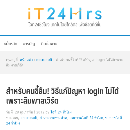
Skip
Skip
Skip
Skip
to
to
to
to
primary
main
primary
footer
navigation
content
sidebar
หน้าหลัก
สารบัญ
ติดต่องาน
คุณอยู่ที่:
หน้าหลัก
›
microsoft
› สำหรับคนขี้ลืม! วิธีแก้ปัญหา login ไม่ได้เพราะ
ลืมพาสเวิร์ด
สำหรับคนขี้ลืม! วิธีแก้ปัญหา login ไม่ได้
เพราะลืมพาสเวิร์ด
วันที่: 28 กุมภาพันธ์ 2012
by
ไอที 24 ชั่วโมง
หมวดหมู่:
microsoft
,
คำถามจากทางบ้าน
,
บทความไอที 24 ชั่วโมง
,
รายการไอที
24 ชั่วโมง