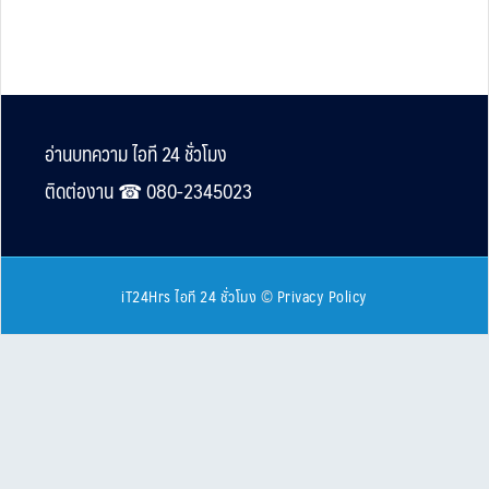
Footer
อ่านบทความ ไอที 24 ชั่วโมง
ติดต่องาน ☎︎ 080-2345023
iT24Hrs ไอที 24 ชั่วโมง
©
Privacy Policy