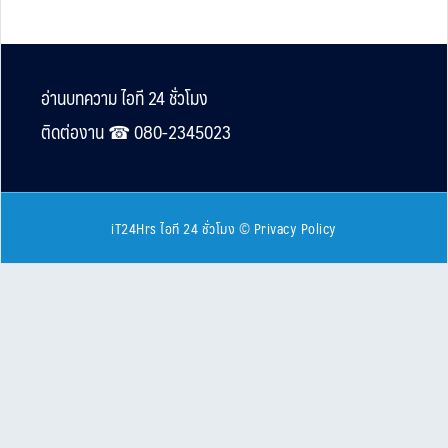
Footer
อ่านบทความ ไอที 24 ชั่วโมง
ติดต่องาน ☎︎ 080-2345023
iT24Hrs ไอที 24 ชั่วโมง
©
Privacy Policy