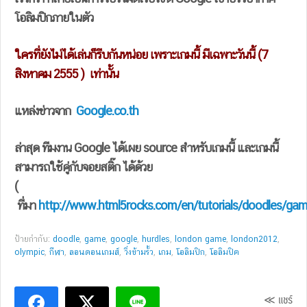
โอลิมปิกภายในตัว
ใครที่ยังไม่ได้เล่นก็รีบกันหน่อย เพราะเกมนี้ มีเฉพาะวันนี้ (7
สิงหาคม 2555 ) เท่านั้น
แหล่งข่าวจาก
Google.co.th
ล่าสุด ทีมงาน Google ได้เผย source สำหรับเกมนี้ และเกมนี้
สามารถใช้คู่กับจอยสติ๊ก ได้ด้วย
(
ที่มา
http://www.html5rocks.com/en/tutorials/doodles/ga
ป้ายกำกับ:
doodle
,
game
,
google
,
hurdles
,
london game
,
london2012
,
olympic
,
กีฬา
,
ลอนดอนเกมส์
,
วิ่งข้ามรั้ว
,
เกม
,
โอลิมปิก
,
โอลิมปิค
≪ แชร์