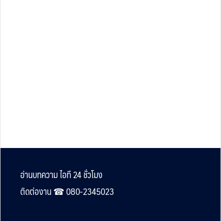
Footer
อ่านบทความ ไอที 24 ชั่วโมง
ติดต่องาน ☎︎ 080-2345023