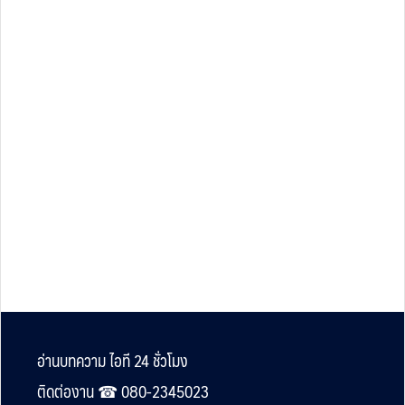
Footer
อ่านบทความ ไอที 24 ชั่วโมง
ติดต่องาน ☎︎ 080-2345023