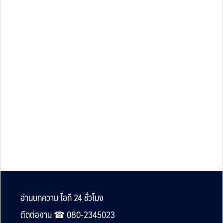
Footer
อ่านบทความ ไอที 24 ชั่วโมง
ติดต่องาน ☎︎ 080-2345023