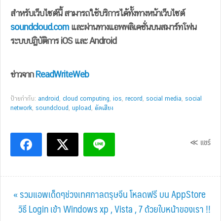
สำหรับเว็บไซต์นี้ สามารถใช้บริการได้ทั้งทางหน้าเว็บไซต์
soundcloud.com
และผ่านทางแอพพลิเคชั่นบนสมาร์ทโฟน
ระบบปฏิบัติการ iOS และ Android
ข่าวจาก
ReadWriteWeb
ป้ายกำกับ:
android
,
cloud computing
,
ios
,
record
,
social media
,
social
network
,
soundcloud
,
upload
,
อัดเสียง
≪ แชร์
Previous
« รวมแอพเด็ดๆช่วงเทศกาลตรุษจีน โหลดฟรี บน AppStore
Post:
Next
วิธี Login เข้า Windows xp , Vista , 7 ด้วยใบหน้าของเรา !!