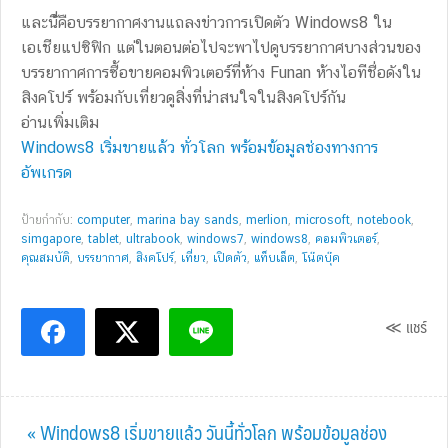
และนี่้คือบรรยากาศงานแถลงข่าวการเปิดตัว Windows8 ใน
เอเชียแปซิฟิก แต่ในตอนต่อไปจะพาไปดูบรรยากาศบางส่วนของ
บรรยากาศการซื้อขายคอมพิวเตอร์ที่ห้าง Funan ห้างไอทีชื่อดังใน
สิงคโปร์ พร้อมกับเที่ยวดูสิ่งที่น่าสนใจในสิงคโปร์กัน
อ่านเพิ่มเติม
Windows8 เริ่มขายแล้ว ทั่วโลก พร้อมข้อมูลช่องทางการ
อัพเกรด
ป้ายกำกับ:
computer
,
marina bay sands
,
merlion
,
microsoft
,
notebook
,
simgapore
,
tablet
,
ultrabook
,
windows7
,
windows8
,
คอมพิวเตอร์
,
คุณสมบัติ
,
บรรยากาศ
,
สิงคโปร์
,
เที่ยว
,
เปิดตัว
,
แท็บเล็ต
,
โน๊ตบุ๊ค
≪ แชร์
Previous
« Windows8 เริ่มขายแล้ว วันนี้ทั่วโลก พร้อมข้อมูลช่อง