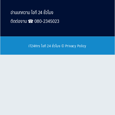
Footer
อ่านบทความ ไอที 24 ชั่วโมง
ติดต่องาน ☎︎ 080-2345023
iT24Hrs ไอที 24 ชั่วโมง
©
Privacy Policy