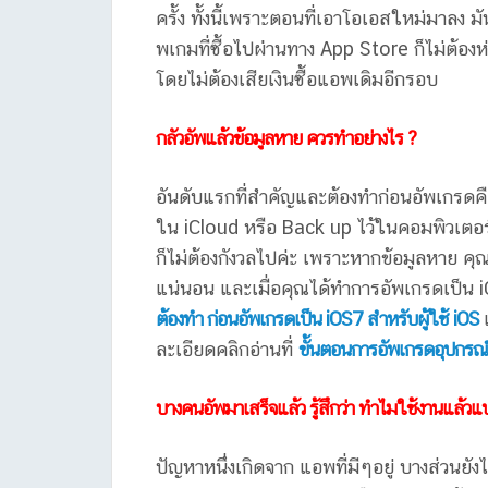
ครั้ง ทั้งนี้เพราะตอนที่เอาโอเอสใหม่มาลง ม
พเกมที่ซื้อไปผ่่านทาง App Store ก็ไม่ต้
โดยไม่ต้องเสียเงินซื้อแอพเดิมอีกรอบ
กลัวอัพแล้วข้อมูลหาย ควรทำอย่างไร ?
อันดับแรกที่สำคัญและต้องทำก่อนอัพเกรดคื
ใน iCloud หรือ Back up ไว้ในคอมพิวเตอร์ผ
ก็ไม่ต้องกังวลไปค่ะ เพราะหากข้อมูลหาย คุ
แน่นอน และเมื่อคุณได้ทำการอัพเกรดเป็น iO
ต้องทำ ก่อนอัพเกรดเป็น iOS7 สำหรับผู้ใช้ iOS
ละเอียดคลิกอ่านที่
ขั้นตอนการอัพเกรดอุปกรณ์ 
บางคนอัพมาเสร็จแล้ว รู้สึกว่า ทำไมใช้งานแล้
ปัญหาหนึ่งเกิดจาก แอพที่มีๆอยู่ บางส่วนย