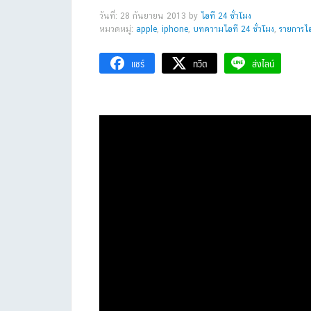
วันที่: 28 กันยายน 2013
by
ไอที 24 ชั่วโมง
หมวดหมู่:
apple
,
iphone
,
บทความไอที 24 ชั่วโมง
,
รายการไอ
แชร์
ทวีต
ส่งไลน์