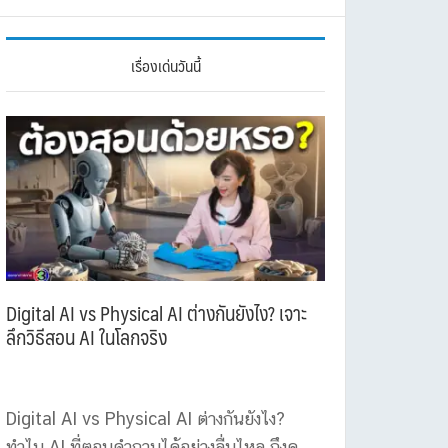
เรื่องเด่นวันนี้
Digital AI vs Physical AI ต่างกันยังไง? เจาะ
ลึกวิธีสอน AI ในโลกจริง
Digital AI vs Physical AI ต่างกันยังไง?
ทำไม AI ที่ตอบคำถามได้อย่างลื่นไหล ถึงดู