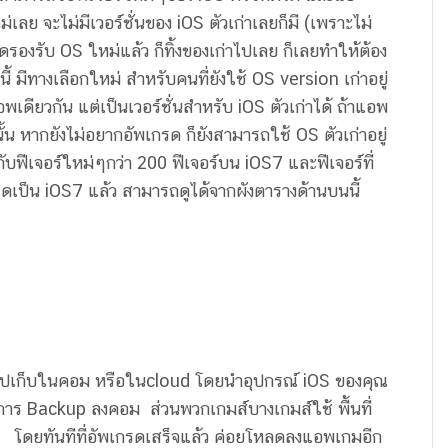
ลย จะไม่มีเวอร์ชั่นของ iOS ตัวเก่าเลยก็มี (เพราะไม่
งรับ OS ใหม่แล้ว ก็ทิ้งของเก่าไปเลย ก็เลยทำให้ต้อง
นี้ มีทางเลือกใหม่ สำหรับคนที่ยังใช้ OS version เก่าอยู่
อพเดียวกัน แต่เป็นเวอร์ชั่นสำหรับ iOS ตัวเก่าได้ ถ้าแอพ
งนั้น หากยังไม่อยากอัพเกรด ก็ยังสามารถใช้ OS ตัวเก่าอยู่
ับฟีเจอร์ใหม่ๆกว่า 200 ฟีเจอร์บน iOS7 และฟีเจอร์ที่
กรดเป็น iOS7 แล้ว สามารถดูได้จากผังตารางด้านบนนี้
้ายไปเก็บในคอม หรือในcloud โดยนำอุปกรณ์ iOS ของคุณ
าร Backup ลงคอม ส่วนพวกเกมส์บางเกมส์ใช้ พื้นที่
 โดยทันทีที่อัพเกรดเสร็จแล้ว ค่อยโหลดลงแอพเกมอีก