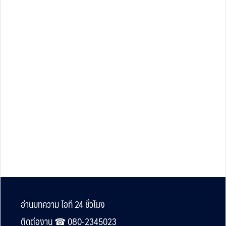
Footer
อ่านบทความ ไอที 24 ชั่วโมง
ติดต่องาน ☎︎ 080-2345023