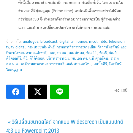
ทั้งนี้เนื้อหาของข่าวจะต้องมีการออกอากาศเฉลี่ยทั้งวัน โดยเฉพาะใน
ช่วงเวลาที่มีผู้ชมสูงสุด (Prime time) จะต้องมีเนื้อหาของข่าวไม่น้อย
กว่าร้อยละ50 ซึ่งช่วงเวลาดังกล่าวคณะกรรมการจะเป็นผู้กำหนดช่วง
เวลา และสามารถเปลี่ยนแปลงช่วงเวลาได้ตามความเหมาะสม
ป้ายกำกับ:
analogue
,
broadcast
,
digital tv
,
license
,
mcot
,
nbtc
,
television
,
tv
,
tv digital
,
กรมประชาสัมพันธ์
,
กรรมการกิจการกระจายเสียง กิจการโทรทัศน์ และ
กิจการโทรคมนาคมแห่งชาติ
,
กสท
,
กสทช.
,
กองทัพบก
,
ช่อง 11
,
ช่อง5
,
ช่อง9
,
ดิจิตอลทีวี
,
ทีวี
,
ทีวีดิจิตอล
,
บริการสาธารณะ
,
พันเอก ดร. นที ศุกลรัตน์
,
ส.ส.ท.
,
อ.ส.ม.ท.
,
องค์การแพร่ภาพและกระจายเสียงแห่งประเทศไทย
,
เคเบิ้ลทีวี
,
โทรทัศน์
,
ใบอนุญาต
≪ แชร์
Previous
« วิธีเปลี่ยนขนาดสไลด์ จากแบบ Widescreen เป็นแบบปกติ
Post:
4:3 บน Powerpoint 2013