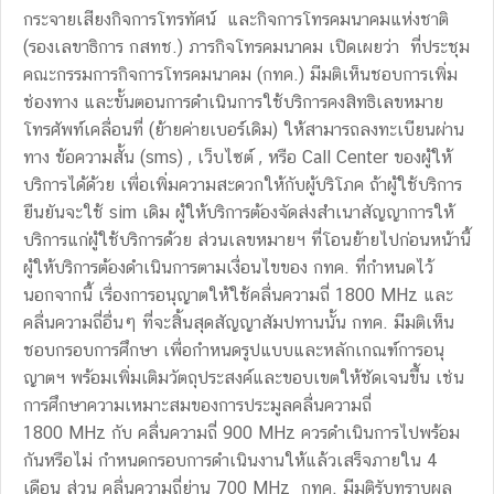
กระจายเสียงกิจการโทรทัศน์ และกิจการโทรคมนาคมแห่งชาติ
(รองเลขาธิการ กสทช.) ภารกิจโทรคมนาคม เปิดเผยว่า ที่ประชุม
คณะกรรมการกิจการโทรคมนาคม (กทค.) มีมติเห็นชอบการเพิ่ม
ช่องทาง และขั้นตอนการดำเนินการใช้บริการคงสิทธิเลขหมาย
โทรศัพท์เคลื่อนที่ (ย้ายค่ายเบอร์เดิม) ให้สามารถลงทะเบียนผ่าน
ทาง ข้อความสั้น (sms) , เว็บไซต์ , หรือ Call Center ของผู้ให้
บริการได้ด้วย เพื่อเพิ่มความสะดวกให้กับผู้บริโภค
ถ้าผู้ใช้บริการ
ยืนยันจะใช้ sim เดิม ผู้ให้บริการต้องจัดส่งสำเนาสัญญาการให้
บริการแก่ผู้ใช้บริการด้วย ส่วนเลขหมายฯ ที่โอนย้ายไปก่อนหน้านี้
ผู้ให้บริการต้องดำเนินการตามเงื่อนไขของ กทค. ที่กำหนดไว้
นอกจากนี้ เรื่องการอนุญาตให้ใช้คลื่นความถี่ 1800 MHz และ
คลื่นความถี่อื่นๆ ที่จะสิ้นสุดสัญญาสัมปทานนั้น กทค. มีมติเห็น
ชอบกรอบการศึกษา เพื่อกำหนดรูปแบบและหลักเกณฑ์การอนุ
ญาตฯ พร้อมเพิ่มเติมวัตถุประสงค์และขอบเขตให้ชัดเจนขึ้น เช่น
การศึกษาความเหมาะสมของการประมูลคลื่นความถี่
1800 MHz กับ คลื่นความถี่ 900 MHz ควรดำเนินการไปพร้อม
กันหรือไม่ กำหนดกรอบการดำเนินงานให้แล้วเสร็จภายใน 4
เดือน ส่วน คลื่นความถี่ย่าน 700 MHz กทค. มีมติรับทราบผล