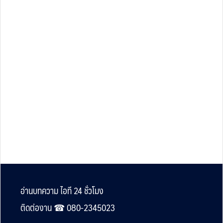
Footer
อ่านบทความ ไอที 24 ชั่วโมง
ติดต่องาน ☎︎ 080-2345023