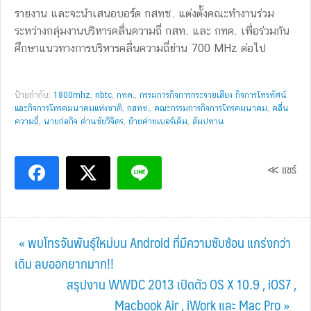
รายงาน และจะนำเสนอบอร์ด กสทช. แต่งตั้งคณะทำงานร่วม
ระหว่างกลุ่มงานบริหารคลื่นความถี่ กสท. และ กทค. เพื่อร่วมกัน
ศึกษาแนวทางการบริหารคลื่นความถี่ย่าน 700 MHz ต่อไป
ป้ายกำกับ:
1800mhz
,
nbtc
,
กทค.
,
กรรมการกิจการกระจายเสียง กิจการโทรทัศน์
และกิจการโทรคมนาคมแห่งชาติ
,
กสทช.
,
คณะกรรมการกิจการโทรคมนาคม
,
คลื่น
ความถี่
,
นายก่อกิจ ด่านชัยวิจิตร
,
ย้ายค่ายเบอร์เดิม
,
สัมปทาน
≪ แชร์
Previous
« พบโทรจันพันธุ์ใหม่บน Android ที่มีความซับซ้อน แกร่งกว่า
Post:
เดิม ลบออกยากมาก!!
Next
สรุปงาน WWDC 2013 เปิดตัว OS X 10.9 , iOS7 ,
Post:
Macbook Air , iWork และ Mac Pro »