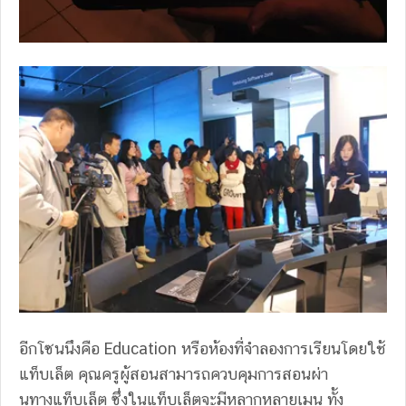
อีกโซนนึงคือ Education หรือห้องที่จำลองการเรียนโดยใช้
แท็บเล็ต คุณครูผู้สอนสามารถควบคุมการสอนผ่า
นทางแท็บเล็ต ซึ่งในแท็บเล็ตจะมีหลากหลายเมนู ทั้ง