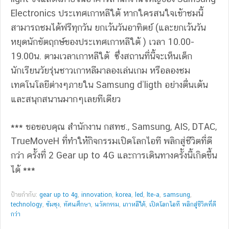
Electronics ประเทศเกาหลีใต้ หากใครสนใจเข้าชมนี้
สามารถชมได้ฟรีทุกวัน ยกเว้นวันอาทิตย์ (และยกเว้นวัน
หยุดนักขัตฤกษ์ของประเทศเกาหลีใต้ ) เวลา 10.00-
19.00น. ตามเวลาเกาหลีใต้ ซึ่งสถานที่นี้จะเห็นเด็ก
นักเรียนวัยรุ่นชาวเกาหลีมาลองเล่นเกม หรือลองชม
เทคโนโลยีต่างๆภายใน Samsung d’ligth อย่างตื่นเต้น
และสนุกสนานมากๆเลยทีเดียว
*** ขอขอบคุณ สำนักงาน กสทช., Samsung, AIS, DTAC,
TrueMoveH ที่ทำให้กิจกรรมเปิดโลกไอที พลิกสู่ชีวิตที่ดี
กว่า ครั้งที่ 2 Gear up to 4G และการเดินทางครั้งนี้เกิดขึ้น
ได้ ***
ป้ายกำกับ:
gear up to 4g
,
innovation
,
korea
,
led
,
lte-a
,
samsung
,
technology
,
ซัมซุง
,
ทัศนศึกษา
,
นวัตกรรม
,
เกาหลีใต้
,
เปิดโลกไอที พลิกสู่ชีวิตที่ดี
กว่า