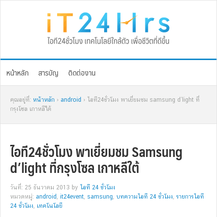
Skip
Skip
Skip
Skip
to
to
to
to
primary
main
primary
footer
navigation
content
sidebar
หน้าหลัก
สารบัญ
ติดต่องาน
คุณอยู่ที่:
หน้าหลัก
›
android
› ไอที24ชั่วโมง พาเยี่ยมชม samsung d’light ที่
กรุงโซล เกาหลีใต้
ไอที24ชั่วโมง พาเยี่ยมชม Samsung
d’light ที่กรุงโซล เกาหลีใต้
วันที่: 25 ธันวาคม 2013
by
ไอที 24 ชั่วโมง
หมวดหมู่:
android
,
it24event
,
samsung
,
บทความไอที 24 ชั่วโมง
,
รายการไอที
24 ชั่วโมง
,
เทคโนโลยี