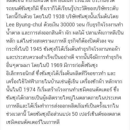
หมดเช่น ที่โกนหนวด อพาธเม้นท์ โรงแรม ประกันชีวิต
รถยนต์ซัมซุงก็มี ซึ่งเราก็ได้เรียนรู้ประวัติของบริษัทระดับ
โลกนี้กันด้วย โดยในปี 1938 บริษัทซัมซุงนั้นเริ่มต้นโดย
Lee Byung-chul ด้วยเงิน 30000 วอน กับธุรกิจโรงงานทำ
น้ำตาล และการส่งออกสินค้า ผัก ผลไม้ ปลาแห้งเกาหลีเป็น
หลัก แต่ในช่วงสงครามเกาหลี ธุรกิจก็ต้องปิดตัวลง จน
กระทั่งในปี 1945 ซัมซุงก็ได้เริ่มต้นทำธุรกิจโรงงานทอผ้า
และประสบความสำเร็จเป็นอย่างดี จากนั้นจึงมีการทำธุรกิจ
อื่นๆตามมา โดยในปี 1969 มีการก่อตั้งซัมซุง
อิเล็กทรอนิกส์ ซึ่งซัมซุงได้เริ่มต้นผลิตทีวีจอขาวทำ และ
เครื่องใช้ไฟฟ้าภายในบ้านเช่นตู้เย็น เครื่องซักผ้า หลักจาก
นั้นในปี 1974 ก็เริ่มสร้างโรงงานทำเซมิคอนดัคเตอร์ ซึ่ง
ซัมซุงได้กลายเป็นผู้ผลิตรายใหญ่ในตลาดภายในประเทศ
เกาหลีและได้เริ่มทำการส่งออกผลิตภัณฑ์เป็นครั้งแรกใน
ช่วงเวลานี้ โดยซัมซุงถือส่วนแบ่ง 50 เปอร์เซ็นต์ของตลาด
เซมิคอนดัคเตอร์ในเกาหลี