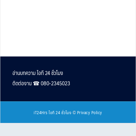
Footer
อ่านบทความ ไอที 24 ชั่วโมง
ติดต่องาน ☎︎ 080-2345023
iT24Hrs ไอที 24 ชั่วโมง
©
Privacy Policy