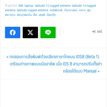
ป้ายกำกับ:
dell
,
laptop
,
latitude 12 rugged extreme
,
latitude 14 rugged
extreme
,
latitude rugged extreme
,
notebook
,
กันกระแทก
,
ทหาร
,
ลุย
,
สนามรบ
,
สมบุกสมบัน
,
อึด
,
เดลล์
,
โน๊ตบุ๊ค
≪ แชร์
Previous
« ทดสอบการสั่งพิมพ์ด้วยเสียงภาษาไทยบน iOS8 (Beta 1)
Post:
Next
เตรียมถ่ายภาพแบบมืออาชีพ เมื่อ iOS 8 สามารถปรับตั้งค่า
Post:
กล้องได้แบบ Manual »