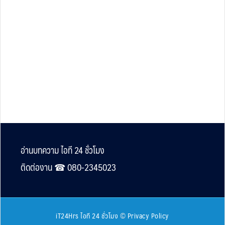
Footer
อ่านบทความ ไอที 24 ชั่วโมง
ติดต่องาน ☎︎ 080-2345023
iT24Hrs ไอที 24 ชั่วโมง
©
Privacy Policy