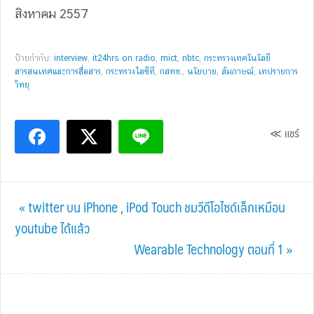
สิงหาคม 2557
ป้ายกำกับ:
interview
,
it24hrs on radio
,
mict
,
nbtc
,
กระทรวงเทคโนโลยี
สารสนเทศและการสื่อสาร
,
กระทรวงไอซีที
,
กสทช.
,
นโยบาย
,
สัมภาษณ์
,
เทปรายการ
วิทยุ
≪ แชร์
Previous
« twitter บน iPhone , iPod Touch ชมวีดีโอไซด์เล็กเหมือน
Post:
youtube ได้แล้ว
Next
Wearable Technology ตอนที่ 1 »
Post: