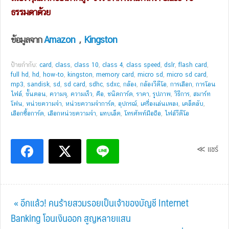
ธรรมดาด้วย
ข้อมูลจาก
Amazon
,
Kingston
ป้ายกำกับ:
card
,
class
,
class 10
,
class 4
,
class speed
,
dslr
,
flash card
,
full hd
,
hd
,
how-to
,
kingston
,
memory card
,
micro sd
,
micro sd card
,
mp3
,
sandisk
,
sd
,
sd card
,
sdhc
,
sdxc
,
กล้อง
,
กล้องวีดีโอ
,
การเลือก
,
การโอน
ไฟล์
,
ขั้นตอน
,
ความจุ
,
ความเร็ว
,
คือ
,
ชนิดการ์ด
,
ราคา
,
รูปภาพ
,
วิธีการ
,
สมาร์ท
โฟน
,
หน่วยความจำ
,
หน่วยความจำการ์ด
,
อุปกรณ์
,
เครื่องเล่นเพลง
,
เคล็ดลับ
,
เลือกซื้อการ์ด
,
เลือกหน่วยความจำ
,
แทบเล็ต
,
โทรศัพท์มือถือ
,
ไฟล์วีดีโอ
≪ แชร์
Previous
« อีกแล้ว! คนร้ายสวมรอยเป็นเจ้าของบัญชี Internet
Post:
Banking โอนเงินออก สูญหลายแสน