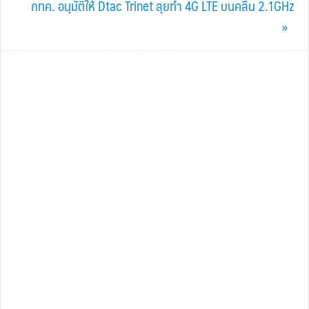
Next
กทค. อนุมัติให้ Dtac Trinet ลุยทำ 4G LTE บนคลื่น 2.1GHz
Post:
»