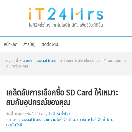
Skip
Skip
Skip
Skip
to
to
to
to
primary
main
primary
footer
navigation
content
sidebar
หน้าหลัก
สารบัญ
ติดต่องาน
คุณอยู่ที่:
หน้าหลัก
›
social trend
› เคล็ดลับการเลือกซื้อ sd card ให้เหมาะสมกับ
อุปกรณ์ของคุณ
เคล็ดลับการเลือกซื้อ SD Card ให้เหมาะ
สมกับอุปกรณ์ของคุณ
วันที่: 6 กุมภาพันธ์ 2014
by
ไอที 24 ชั่วโมง
หมวดหมู่:
social trend
,
บทความไอที 24 ชั่วโมง
,
รายการไอที 24 ชั่วโมง
,
เทคโนโลยี