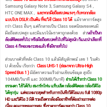
Samsung Galaxy Note 3, Samsung Galaxy S4 ,
HTC ONE MAX ,
และพวกมือถือสเปคแรงๆ กับพวกกล้อง
แบบโปร DSLR เป็นต้น ที่จะใช้ Class 10 ได้
แม้ราคาการ์ดสูง
กว่า Class อื่นๆ แต่ก็กลายเป็น Class ยอดนิยมของคนมี
มือถือสเปคสูง และมีแนวโน้มราคาถูกลงด้วย ส่ว
นถ้าเป็นก
ล้องดิจิตอลทั่วไป หรือมือถือสเปคทั่วไปที่ไม่สูงนัก ก็แนะนำเลือกที่
Class 4 ก็พอเหมาะสมแล้ว ซึ่งมีขายทั่วไป
ส่วนบางตัวที่หลัง Class 10 แล้วมีสัญลักษณ์ เลข 1 ในตัว
U ด้วยนั้น เรียกว่า
Class UHS-1 (ย่อมาจาก Ultra-High
Speed Bus 1 )
มีอัตราความเร็วอ่านเขียนข้อมูล สูงถึง
104MB/วินาที และ 300MB/วินาที)
อ่านได้เร็วกว่า Class 10
ธรรมดา
ใช้ได้กับ สมาร์ทโฟน แท็บเล็ต กล้องดิจิตอล กล้องวีดีโอ
ได้ทุกรุ่น
แต่จะเหมาะสุดสำหรับการบันทึกวีดีโอแบบ full 1080p
HD และวิดีโอ 3 มิติ รวมถึงตากล้องมืออาชีพที่ต้องถ่ายภาพต่อ
เนื่อง คุณภาพของภาพสูง ซึ่งราคาการ์ดแพงกว่า Class 10