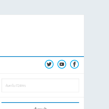
rimary
ค้นหา
idebar
ใน
iT24Hrs