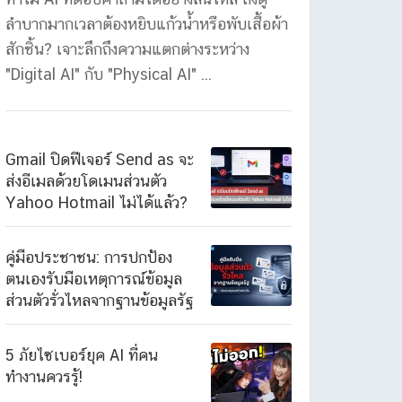
ลำบากมากเวลาต้องหยิบแก้วน้ำหรือพับเสื้อผ้า
สักชิ้น? เจาะลึกถึงความแตกต่างระหว่าง
"Digital AI" กับ "Physical AI" ...
Gmail ปิดฟีเจอร์ Send as จะ
ส่งอีเมลด้วยโดเมนส่วนตัว
Yahoo Hotmail ไม่ได้แล้ว?
คู่มือประชาชน: การปกป้อง
ตนเองรับมือเหตุการณ์ข้อมูล
ส่วนตัวรั่วไหลจากฐานข้อมูลรัฐ
5 ภัยไซเบอร์ยุค AI ที่คน
ทำงานควรรู้!