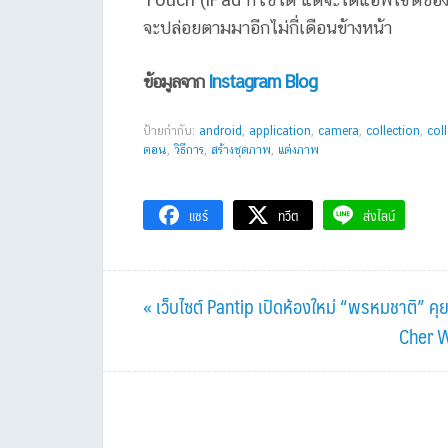
จะปล่อยตามมาอีกไม่กี่เดือนข้างหน้า
ข้อมูลจาก
Instagram Blog
ป้ายกำกับ:
android
,
application
,
camera
,
collection
,
col
ตอน
,
วิธีการ
,
สร้างชุดภาพ
,
แต่งภาพ
แชร์
ทวีต
ส่งไลน์
Previous
« เว็บไซต์ Pantip เปิดห้องใหม่ “พรหมชาติ” คุ
Post:
Next
Cher Wa
Post: