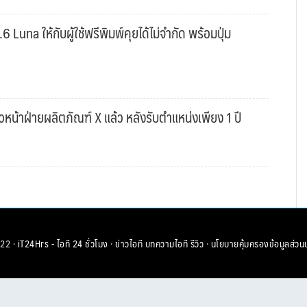
una ให้กับผู้ใช้ฟรีพิมพ์คุยได้ไม่จำกัด พร้อมปุ่ม
หน้าฝ่ายผลิตภัณฑ์ X แล้ว หลังรับตำแหน่งเพียง 1 ปี
22 ·
iT24Hrs - ไอที 24 ชั่วโมง
·
ข่าวไอที
บทความไอที
รีวิว
·
นโยบายคุ้มครองข้อมูลส่วน