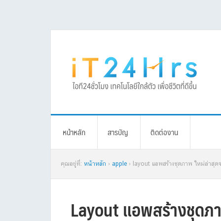
Skip
Skip
Skip
Skip
to
to
to
to
primary
main
primary
footer
navigation
content
sidebar
หน้าหลัก
สารบัญ
ติดต่องาน
คุณอยู่ที่:
หน้าหลัก
›
apple
› layout แอพสร้างชุดภาพ ใหม่ล่าสุ
Layout แอพสร้างชุดภา