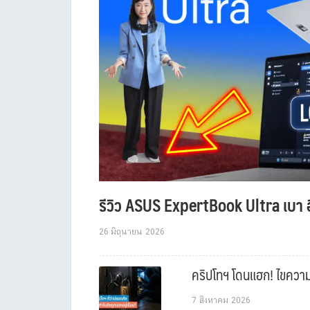
รีวิว ASUS ExpertBook Ultra เบา อ
26 มิถุนายน 2026
คริปโทฯ โดนแฮก! ไขความล
7 สิงหาคม 2026