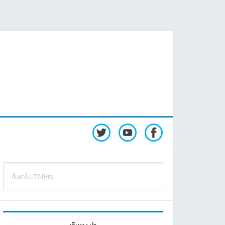
rimary
ค้นหา
idebar
ใน
iT24Hrs