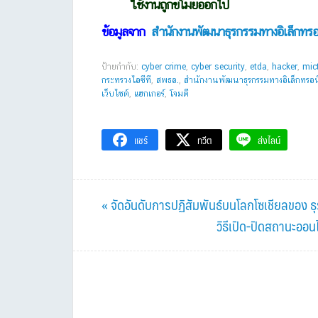
ใช้งานถูกขโมยออกไป
ข้อมูลจาก
สำนักงานพัฒนาธุรกรรมทางอิเล็กทรอ
ป้ายกำกับ:
cyber crime
,
cyber security
,
etda
,
hacker
,
mic
กระทรวงไอซีที
,
สพธอ.
,
สำนักงานพัฒนาธุรกรรมทางอิเล็กทรอน
เว็บไซต์
,
แฮกเกอร์
,
โจมตี
แชร์
ทวีต
ส่งไลน์
Previous
« จัดอันดับการปฏิสัมพันธ์บนโลกโซเชียลของ 
Post:
Next
วิธีเปิด-ปิดสถานะออ
Post: