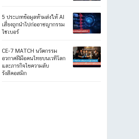
5 ประเภทข้อมูลห้ามส่งให้ AI
เสี่ยงถูกนำไปก่ออาชญากรรม
ไซเบอร์
CE-7 MATCH นวัตกรรม
อวกาศฝีมือคนไทยบนเวทีโลก
และภารกิจไขความลับ
รังสีคอสมิก