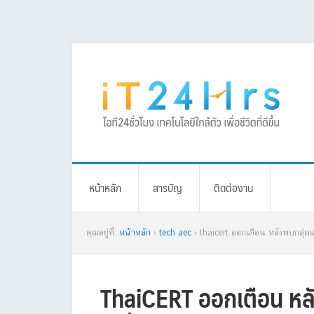
Skip
Skip
Skip
Skip
to
to
to
to
primary
main
primary
footer
navigation
content
sidebar
หน้าหลัก
สารบัญ
ติดต่องาน
คุณอยู่ที่:
หน้าหลัก
›
tech aec
› thaicert ออกเตือน หลังพบกลุ่มแ
ThaiCERT ออกเตือน หล