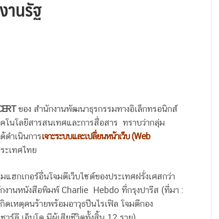
ยงานรัฐ
CERT
ของ
สำนักงานพัฒนาธุรกรรมทางอิเล็กทรอนิกส์
ทคโนโลยีสารสนเทศและการสื่อสาร
ทราบว่ากลุ่ม
ด้ดำเนินการ
เจาะระบบและเปลี่ยนหน้าเว็บ (Web
ประเทศไทย
กลุ่มแฮกเกอร์อื่นโจมตีเว็บไซต์ของประเทศฝรั่งเศสกว่า
ักงานหนังสือพิมพ์ Charlie Hebdo ที่กรุงปารีส (ที่มา :
เกิดเหตุคนร้ายพร้อมอาวุธปืนไรเฟิล โจมตีกอง
์ลี เอ็บโด มีผู้เสียชีวิตทั้งสิ้น 12 ราย)