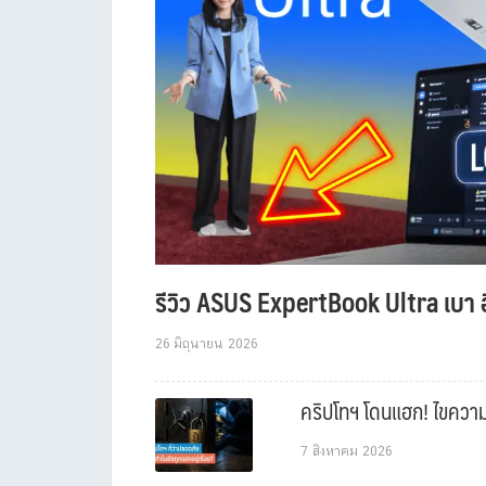
รีวิว ASUS ExpertBook Ultra เบา อ
26 มิถุนายน 2026
คริปโทฯ โดนแฮก! ไขความล
7 สิงหาคม 2026