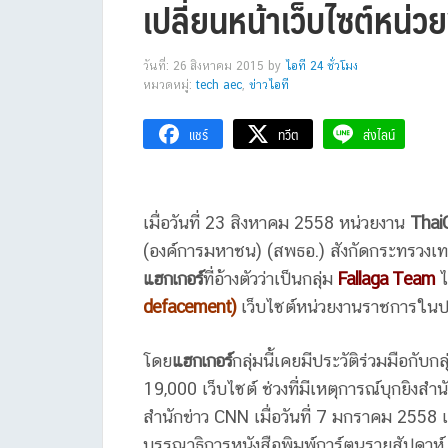
เปลี่ยนหน้าเว็บไซต์หน่ว
วันที่: 26 สิงหาคม 2015
by
ไอที 24 ชั่วโมง
หมวดหมู่:
tech aec
,
ข่าวไอที
แชร์
ทวีต
ส่งไลน์
เมื่อวันที่ 23 สิงหาคม 2558 หน่วยงาน
Thai
(องค์การมหาชน) (สพธอ.)
สังกัดกระทรวงเ
แฮกเกอร์
ที่อ้างตัวว่าเป็นกลุ่ม
Fallaga Team
ไ
defacement)
เว็บไซต์หน่วยงานราชการใน
โดย
แฮกเกอร์
กลุ่มนี้เคยมีประวัติร่วมมือกับ
19,000 เว็บไซต์ ช่วงที่มีเหตุการณ์บุกยิงสำน
สำนักข่าว CNN เมื่อวันที่ 7 มกราคม 2558 
บรรณาธิการหนังสือพิมพ์การ์ตูนรายสัปดาห์ ชาร