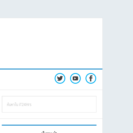
rimary
ค้นหา
idebar
ใน
iT24Hrs