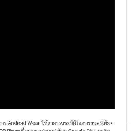
ัติการ Android Wear ให้สามารถชมวีดีโอภาพยนตร์เต็มๆ