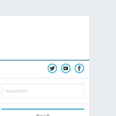
rimary
ค้นหา
idebar
ใน
iT24Hrs