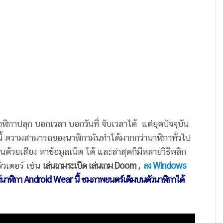
ฬิกาปลุก บอกเวลา บอกวันที่ จับเวลาได้ แต่ยุคปัจจุบัน
ี้ ความสามารถของนาฬิกามันทำได้มากกว่านาฬิกาทั่วไป
งงานด้วยเสียง หาข้อมูลเน็ต ได้ และล่าสุดก็มีหลายวิธีพลิก
ิวเตอร์ เช่น
เล่นเกมระเบิด เล่นเกม Doom ,
ลง Windows
้นาฬิกา Android Wear นี้ ชมภาพยนตร์เต็มบนตัวนาฬิกาได้