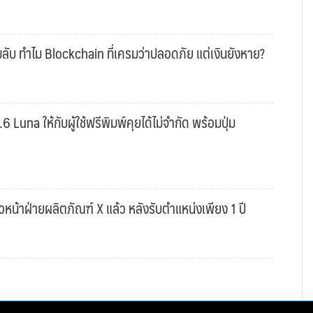
ับ ทำไม Blockchain ที่เครมว่าปลอดภัย แต่เงินยังหาย?
una ให้กับผู้ใช้ฟรีพิมพ์คุยได้ไม่จำกัด พร้อมปุ่ม
หน้าฝ่ายผลิตภัณฑ์ X แล้ว หลังรับตำแหน่งเพียง 1 ปี