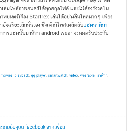
QQ Player
ซึ่งสามารถโหลดได้บน Google Play มาติด
ล่นไฟล์ภาพยนตร์ได้ทุกสกุลไฟล์ และไม่ต้องกังวลใน
์ภาพยนตร์เรื่อง Startrex เล่นได้อย่างลื่นไหลมากๆ เพียง
จฉริยะเล็กนั่นเอง ซึ่งเค้าก็โพสเคล็ดลับ
แฮคนาฬิกา
ว่าการแฮคนั้นนาฬิกา android wear จะหมดรับประกัน
,
movies
,
playback
,
qq player
,
smartwatch
,
video
,
wearable
,
นาฬิกา
,
ละเกมอื่นๆบน facebook จากเพื่อน