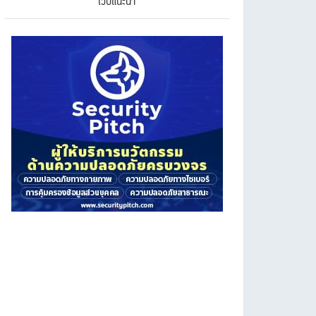
เว็บแนะนำ