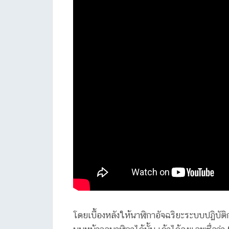
โดยเบื้องหลังให้นาฬิกาอัจฉริยะระบบปฏิบ