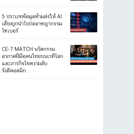
5 ประเภทข้อมูลห้ามส่งให้ AI
เสี่ยงถูกนำไปก่ออาชญากรรม
ไซเบอร์
CE-7 MATCH นวัตกรรม
อวกาศฝีมือคนไทยบนเวทีโลก
และภารกิจไขความลับ
รังสีคอสมิก