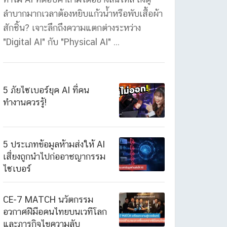
ลำบากมากเวลาต้องหยิบแก้วน้ำหรือพับเสื้อผ้า
สักชิ้น? เจาะลึกถึงความแตกต่างระหว่าง
"Digital AI" กับ "Physical AI" ...
5 ภัยไซเบอร์ยุค AI ที่คน
ทำงานควรรู้!
5 ประเภทข้อมูลห้ามส่งให้ AI
เสี่ยงถูกนำไปก่ออาชญากรรม
ไซเบอร์
CE-7 MATCH นวัตกรรม
อวกาศฝีมือคนไทยบนเวทีโลก
และภารกิจไขความลับ