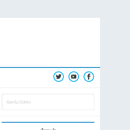
rimary
ค้นหา
idebar
ใน
iT24Hrs