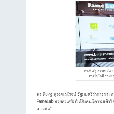
ดร.พิเชฐ ดุรงคเวโร
เทคโนโลยี ร่วมง
ดร.พิเชฐ ดุรงคเวโรจน์ รัฐมนตรีว่าการกระ
FameLab
ช่วยส่งเสริมให้สังคมมีความเข้า
เยาวชน”