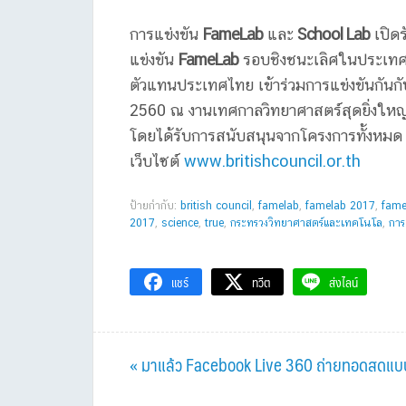
การแข่งขัน
FameLab
และ
School Lab
เปิดร
แข่งขัน
FameLab
รอบชิงชนะเลิศในประเทศจะ
ตัวแทนประเทศไทย เข้าร่วมการแข่งขันกันกับ
2560 ณ งานเทศกาลวิทยาศาสตร์สุดยิ่งให
โดยได้รับการสนับสนุนจากโครงการทั้งหมด 
เว็บไซต์
www.britishcouncil.or.th
ป้ายกำกับ:
british council
,
famelab
,
famelab 2017
,
fame
2017
,
science
,
true
,
กระทรวงวิทยาศาสตร์และเทคโนโล
,
การ
แชร์
ทวีต
ส่งไลน์
Previous
« มาแล้ว Facebook Live 360 ถ่ายทอดสดแ
Post: