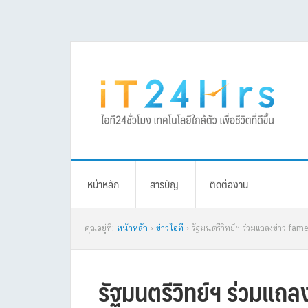
Skip
Skip
Skip
Skip
to
to
to
to
primary
main
primary
footer
navigation
content
sidebar
หน้าหลัก
สารบัญ
ติดต่องาน
คุณอยู่ที่:
หน้าหลัก
›
ข่าวไอที
› รัฐมนตรีวิทย์ฯ ร่วมแถลงข่าว fa
รัฐมนตรีวิทย์ฯ ร่วมแถ