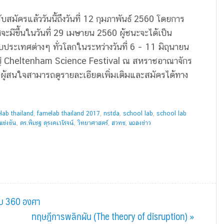
ับสมัครแล้ววันนี้ถึงวันที่ 12 กุมภาพันธ์ 2560 โดยการ
มีขึ้นในวันที่ 29 เมษายน 2560 ผู้ชนะจะได้เป็น
ประเทศต่างๆ ทั่วโลกในระหว่างวันที่ 6 – 11 มิถุนายน
ญ่ Cheltenham Science Festival ณ สหราชอาณาจักร
ผู้สนใจสามารถดูรายละเอียดเพิ่มเติมและสมัครได้ทาง
lab thailand
,
famelab thailand 2017
,
nstda
,
school lab
,
school lab
แข่งขัน
,
ดร.พิเชฐ ดุรงคเวโรจน์
,
วิทยาศาสตร์
,
สวทช
,
แถลงข่าว
บบ 360 องศา
Next
ทฤษฎีการพลิกผัน (The theory of disruption) »