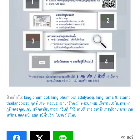
ป้ายกำกับ:
king bhumibol
,
king bhumibol adulyadej
,
king rama 9
,
stamp
,
thailandpost
,
ชุดพิเศษ
,
พระบรมฉายาลักษณ์
,
พระบาทสมเด็จพระปรมินทรมหา
ภูมิพลอดุลยเดช มหิตลาธิเบศรรามาธิบดี จักรีนฤบดินทร สยามินทราธิราช บรมนาถ
บพิตร
,
แสดมป์
,
แสตมป์ที่ระลึก
,
ไปรษณีย์ไทย
≪ แชร์