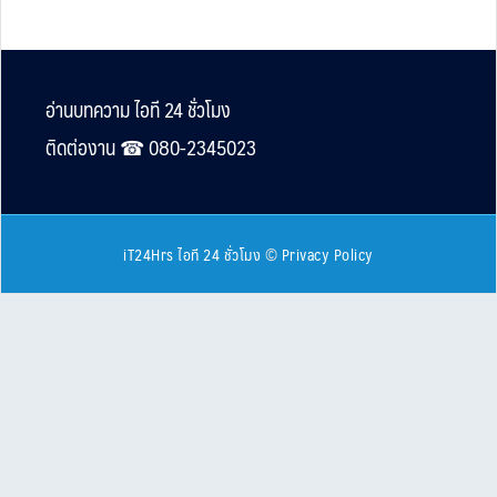
Footer
อ่านบทความ ไอที 24 ชั่วโมง
ติดต่องาน ☎︎ 080-2345023
iT24Hrs ไอที 24 ชั่วโมง
©
Privacy Policy