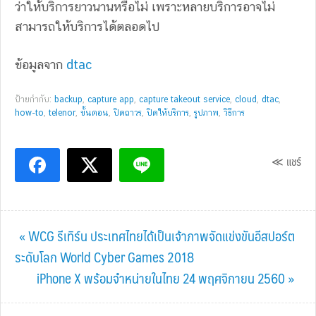
ว่าให้บริการยาวนานหรือไม่ เพราะหลายบริการอาจไม่
สามารถให้บริการได้ตลอดไป
ข้อมูลจาก
dtac
ป้ายกำกับ:
backup
,
capture app
,
capture takeout service
,
cloud
,
dtac
,
how-to
,
telenor
,
ขั้นตอน
,
ปิดถาวร
,
ปิดให้บริการ
,
รูปภาพ
,
วิธีการ
≪ แชร์
Previous
« WCG รีเทิร์น ประเทศไทยได้เป็นเจ้าภาพจัดแข่งขันอีสปอร์ต
Post:
ระดับโลก World Cyber Games 2018
Next
iPhone X พร้อมจำหน่ายในไทย 24 พฤศจิกายน 2560 »
Post: