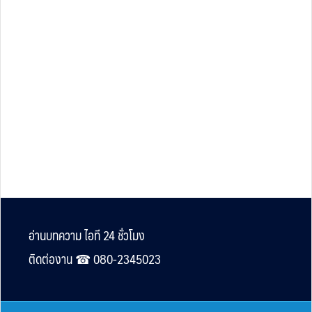
Footer
อ่านบทความ ไอที 24 ชั่วโมง
ติดต่องาน ☎︎ 080-2345023