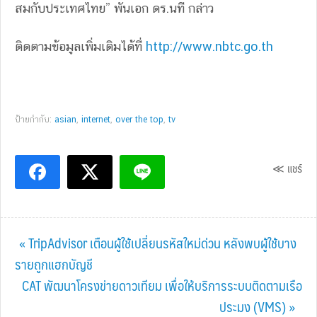
สมกับประเทศไทย” พันเอก ดร.นที กล่าว
ติดตามข้อมูลเพิ่มเติมได้ที่
http://www.nbtc.go.th
ป้ายกำกับ:
asian
,
internet
,
over the top
,
tv
≪ แชร์
Previous
« TripAdvisor เตือนผู้ใช้เปลี่ยนรหัสใหม่ด่วน หลังพบผู้ใช้บาง
Post:
รายถูกแฮกบัญชี
Next
CAT พัฒนาโครงข่ายดาวเทียม เพื่อให้บริการระบบติดตามเรือ
Post:
ประมง (VMS) »