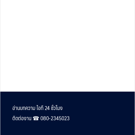
Footer
อ่านบทความ ไอที 24 ชั่วโมง
ติดต่องาน ☎︎ 080-2345023