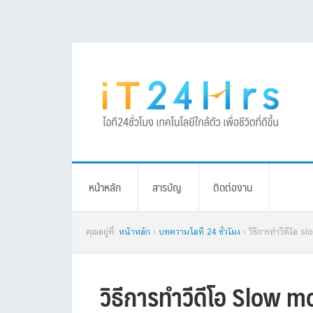
Skip
Skip
Skip
Skip
to
to
to
to
primary
main
primary
footer
navigation
content
sidebar
หน้าหลัก
สารบัญ
ติดต่องาน
คุณอยู่ที่:
หน้าหลัก
›
บทความไอที 24 ชั่วโมง
› วิธีการทำวีดีโอ s
วิธีการทำวีดีโอ Slow mo