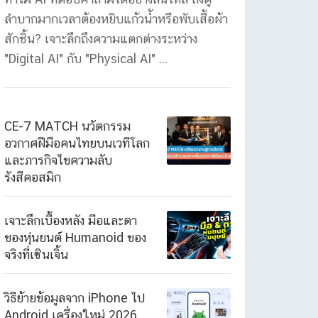
ลำบากมากเวลาต้องหยิบแก้วน้ำหรือพับเสื้อผ้า
สักชิ้น? เจาะลึกถึงความแตกต่างระหว่าง
"Digital AI" กับ "Physical AI" ...
CE-7 MATCH นวัตกรรม
อวกาศฝีมือคนไทยบนเวทีโลก
และภารกิจไขความลับ
รังสีคอสมิก
เจาะลึกเบื้องหลัง มือและตา
ของหุ่นยนต์ Humanoid ของ
จริงที่เซินเจิ้น
วิธีย้ายข้อมูลจาก iPhone ไป
Android เครื่องใหม่ 2026