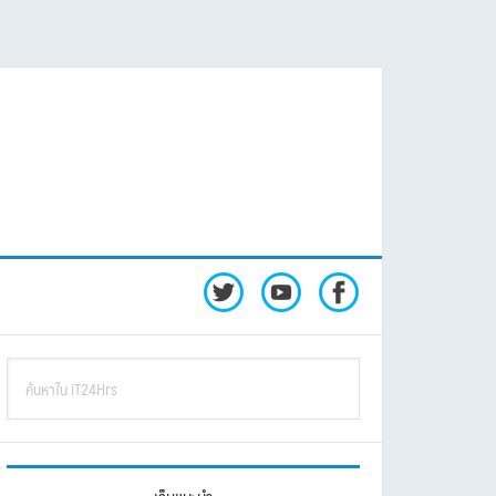
rimary
ค้นหา
idebar
ใน
iT24Hrs