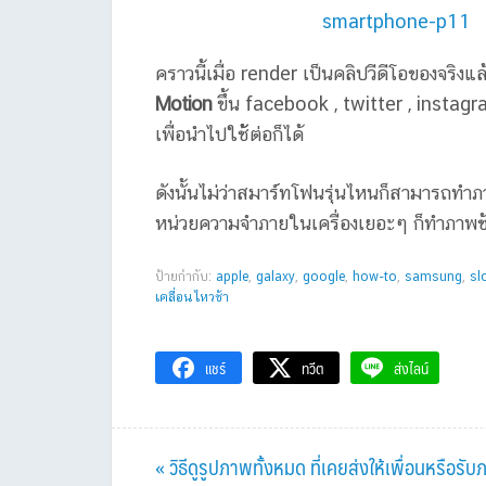
คราวนี้เมื่อ render เป็นคลิปวีดีโอของจริง
Motion
ขึ้น facebook , twitter , instagra
เพื่อนำไปใช้้ต่อก็ได้
ดังนั้นไม่ว่าสมาร์ทโฟนรุ่นไหนก็สามารถทำ
หน่วยความจำภายในเครื่องเยอะๆ ก็ทำภาพช้า
ป้ายกำกับ:
apple
,
galaxy
,
google
,
how-to
,
samsung
,
sl
เคลื่อนไหวช้า
แชร์
ทวีต
ส่งไลน์
Previous
« วิธีดูรูปภาพทั้งหมด ที่เคยส่งให้เพื่อนหรือ