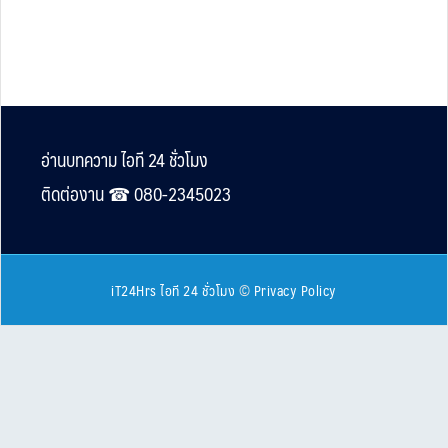
Footer
อ่านบทความ ไอที 24 ชั่วโมง
ติดต่องาน ☎︎ 080-2345023
iT24Hrs ไอที 24 ชั่วโมง
©
Privacy Policy