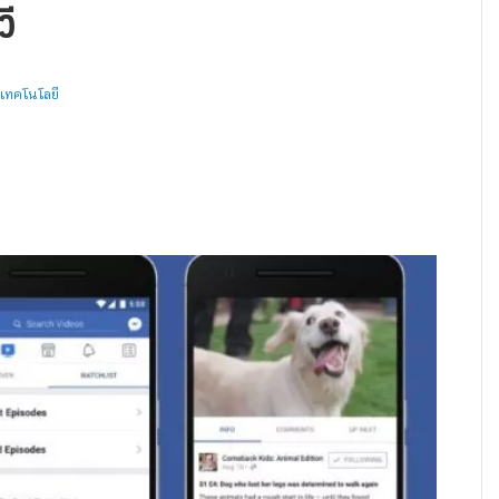
ี
เทคโนโลยี