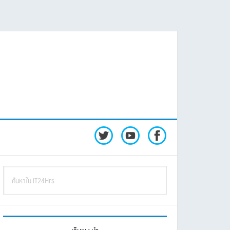
rimary
ค้นหา
idebar
ใน
iT24Hrs