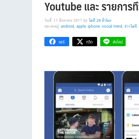
Youtube และ รายการทีว
วันที่: 11 สิงหาคม 2017
by
ไอที 24 ชั่วโมง
หมวดหมู่:
android
,
apple
,
iphone
,
social trend
,
ข่าวไอที
,
แชร์
ทวีต
ส่งไลน์