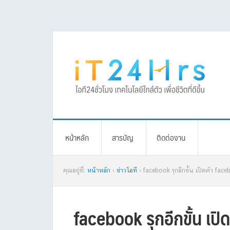
Skip
Skip
Skip
Skip
to
to
to
to
primary
main
primary
footer
navigation
content
sidebar
หน้าหลัก
สารบัญ
ติดต่องาน
คุณอยู่ที่:
หน้าหลัก
›
ข่าวไอที
› facebook รุกอีกขั้น เปิดตัว fa
facebook รุกอีกขั้น เ