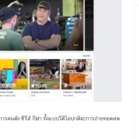
รายการคนดัง ซีรีส์ กีฬา ทั้งแบบวีดีโอปกติละการถ่ายทอดสด