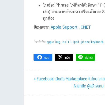
ในช่อง Phrase ให้พิมพ์ตัวอักษร “I” (
เล็ก) ตามภาพด้านบน เสร็จแล้วแตะ Sa
ถูกต้อง
ข้อมูลจาก
Apple Support
,
CNET
ป้ายกำกับ:
apple
,
bug
,
ios11.1
,
ipad
,
iphone
,
keyboard
,
แชร์
ทวีต
ส่งไลน์
Previous
« Facebook เปิดตัว Marketplace ในไทย ขาย
Post:
Next
Niantic ผู้สร้างเ
Post: