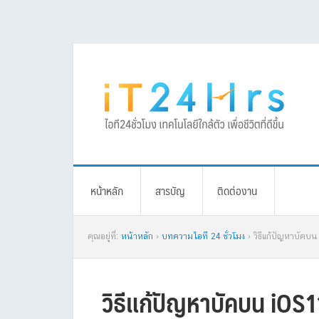
Skip
Skip
Skip
Skip
to
to
to
to
primary
main
primary
footer
navigation
content
sidebar
หน้าหลัก
สารบัญ
ติดต่องาน
คุณอยู่ที่:
หน้าหลัก
›
บทความไอที 24 ชั่วโมง
› วิธีแก้ปัญหาบัคบน
วิธีแก้ปัญหาบัคบน iOS11