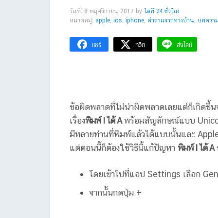
วันที่: 8 พฤศจิกายน 2017
by
ไอที 24 ชั่วโมง
หมวดหมู่:
apple
,
ios
,
iphone
,
คำถามจากทางบ้าน
,
บทความไ
แชร์
ทวีต
ส่งไลน์
ข้อผิดพลาดที่ไม่น่าผิดพลาดเลยแต่ก็เกิดขึ้
เรื่อง
พิมพ์ I ได้ A
พร้อมสัญลักษณ์แบบ Unicode 
มีหลายท่านที่พิมพ์แล้วได้แบบนั้นและ Apple
แต่ตอนนี้ก็ต้องใช้วิธีนี้แก้ปัญหา
พิมพ์ I ได้ A
โดยเข้าไปที่แอป Settings เลือก Ge
จากนั้นกดปุ่ม +