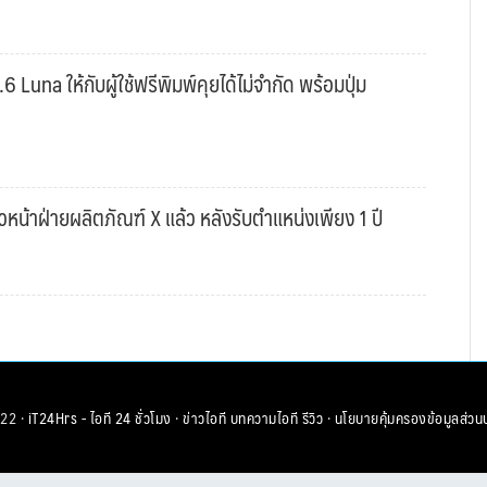
una ให้กับผู้ใช้ฟรีพิมพ์คุยได้ไม่จำกัด พร้อมปุ่ม
หน้าฝ่ายผลิตภัณฑ์ X แล้ว หลังรับตำแหน่งเพียง 1 ปี
22 ·
iT24Hrs - ไอที 24 ชั่วโมง
·
ข่าวไอที
บทความไอที
รีวิว
·
นโยบายคุ้มครองข้อมูลส่วน