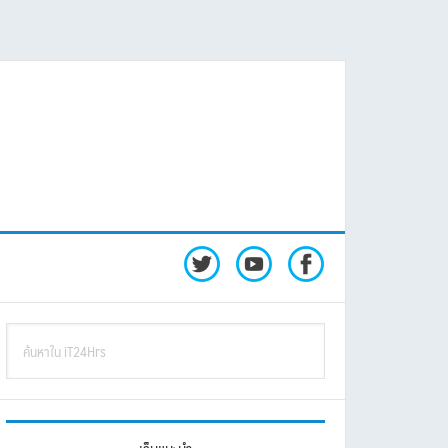
rimary
ค้นหา
idebar
ใน
iT24Hrs