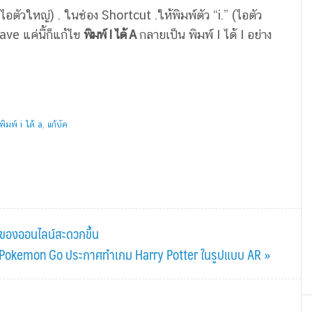
ไอตัวใหญ่) . ในช่อง Shortcut .ให้พิมพ์ตัว “i.” (ไอตัว
ve แค่นี้ก็แก้ไข
พิมพ์ I ได้ A
กลายเป็น พิมพ์ I ได้ I อย่าง
พิมพ์ i ได้ a
,
แก้บัค
ของออนไลน์สะดวกขึ้น
กม Pokemon Go ประกาศทำเกม Harry Potter ในรูปแบบ AR »