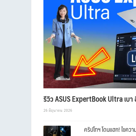
รีวิว ASUS ExpertBook Ultra เบา อ
26 มิถุนายน 2026
คริปโทฯ โดนแฮก! ไขความล