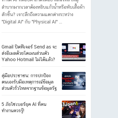
ลำบากมากเวลาต้องหยิบแก้วน้ำหรือพับเสื้อผ้า
สักชิ้น? เจาะลึกถึงความแตกต่างระหว่าง
"Digital AI" กับ "Physical AI" ...
Gmail ปิดฟีเจอร์ Send as จะ
ส่งอีเมลด้วยโดเมนส่วนตัว
Yahoo Hotmail ไม่ได้แล้ว?
คู่มือประชาชน: การปกป้อง
ตนเองรับมือเหตุการณ์ข้อมูล
ส่วนตัวรั่วไหลจากฐานข้อมูลรัฐ
5 ภัยไซเบอร์ยุค AI ที่คน
ทำงานควรรู้!