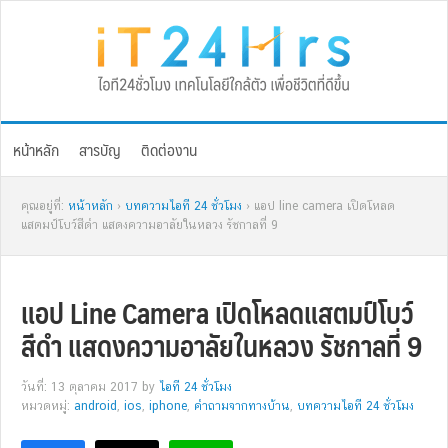
Skip
Skip
Skip
Skip
to
to
to
to
primary
main
primary
footer
navigation
content
sidebar
หน้าหลัก
สารบัญ
ติดต่องาน
คุณอยู่ที่:
หน้าหลัก
›
บทความไอที 24 ชั่วโมง
› แอป line camera เปิดโหลด
แสตมป์โบว์สีดำ แสดงความอาลัยในหลวง รัชกาลที่ 9
แอป Line Camera เปิดโหลดแสตมป์โบว์
สีดำ แสดงความอาลัยในหลวง รัชกาลที่ 9
วันที่: 13 ตุลาคม 2017
by
ไอที 24 ชั่วโมง
หมวดหมู่:
android
,
ios
,
iphone
,
คำถามจากทางบ้าน
,
บทความไอที 24 ชั่วโมง