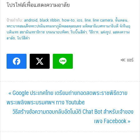
โปรไฟล์เพื่อแสดงความอาลัย
ป้ายกำกับ:
android
,
black ribbin
,
how-to
,
ios
,
line
,
line camera
,
ขั้นตอน
,
พระบาทสมเด็จพระปรมินทรมหาภูมิพลอดุลยเดช มหิตลาธิเบศรรามาธิบดี จักรีนฤ
บดินทร สยามินทราธิราช บรมนาถบพิตร
,
ริบบิ้นสีดำ
,
วิธีการ
,
แต่งรูป
,
แสดงความ
อาลัย
,
โบว์สีดำ
≪ แชร์
Previous
« Google ประเทศไทย เตรียมถ่ายทอดสดพระราชพิธีถวาย
Post:
พระเพลิงพระบรมศพฯ ทาง Youtube
Next
วิธีสร้างข้อความตอบกลับอัตโนมัติ Chat Bot สำหรับเจ้าของ
Post:
เพจ Facebook »