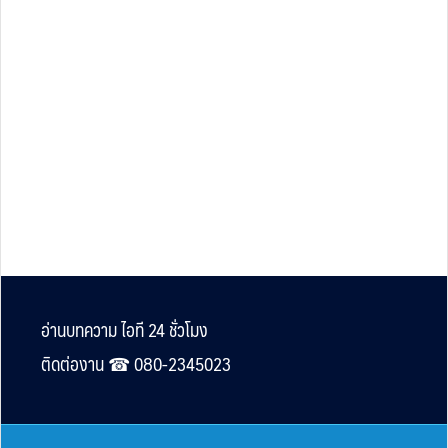
Footer
อ่านบทความ ไอที 24 ชั่วโมง
ติดต่องาน ☎︎ 080-2345023