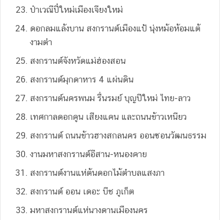
ป๋าเวณีปี๋ใหม่เมืองเจียงใหม่
ดอกลมแล้งบาน สงกรานต์เมืองแป้ นุ่งหม้อห้อมแต้
งามต๋า
สงกรานต์จังหวัดแม่ฮ่องสอน
สงกรานต์มุกดาหาร 4 แผ่นดิน
สงกรานต์นครพนม รื่นรมย์ บุญปีใหม่ ไทย-ลาว
เทศกาลดอกคูน เสียงแคน และถนนข้าวเหนียว
สงกรานต์ ถนนข้าวฮางสกลนคร ออนซอนวัฒนธรรม
งานมหาสงกรานต์อีสาน-หนองคาย
สงกรานต์งานแห่ต้นดอกไม้ตำบลแสงภา
สงกรานต์ ออน เดอะ บีช ภูเก็ต
มหาสงกรานต์แห่นางดานเมืองนคร