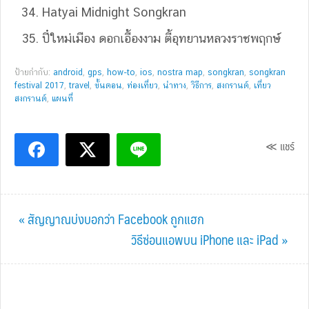
Hatyai Midnight Songkran
ปี๋ใหม่เมือง ดอกเอื้องงาม ตี้อุทยานหลวงราชพฤกษ์
ป้ายกำกับ:
android
,
gps
,
how-to
,
ios
,
nostra map
,
songkran
,
songkran
festival 2017
,
travel
,
ขั้นตอน
,
ท่องเที่ยว
,
นำทาง
,
วิธีการ
,
สงกรานต์
,
เที่ยว
สงกรานต์
,
แผนที่
≪ แชร์
Previous
« สัญญาณบ่งบอกว่า Facebook ถูกแฮก
Post:
Next
วิธีซ่อนแอพบน iPhone และ iPad »
Post: