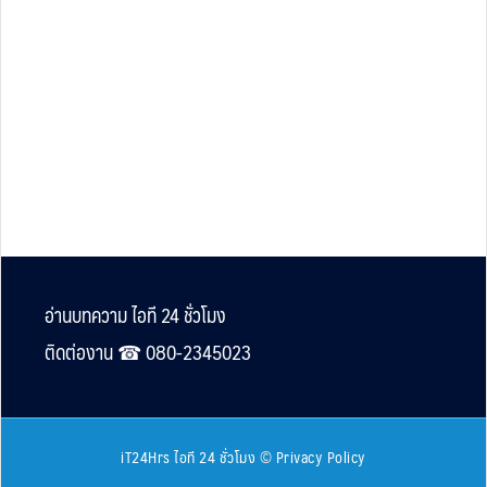
Footer
อ่านบทความ ไอที 24 ชั่วโมง
ติดต่องาน ☎︎ 080-2345023
iT24Hrs ไอที 24 ชั่วโมง
©
Privacy Policy