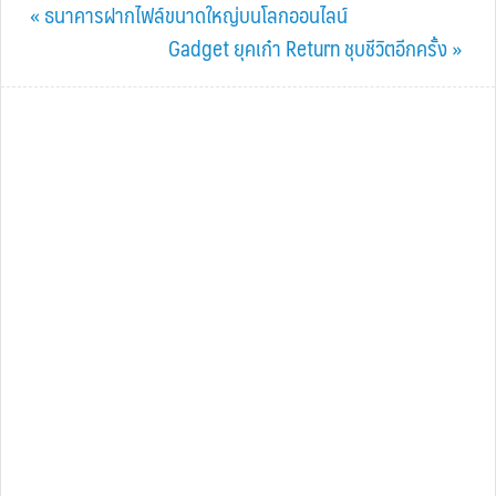
Previous
« ธนาคารฝากไฟล์ขนาดใหญ่บนโลกออนไลน์
Post:
Next
Gadget ยุคเก๋า Return ชุบชีวิตอีกครั้ง »
Post: