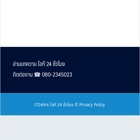
Footer
อ่านบทความ ไอที 24 ชั่วโมง
ติดต่องาน ☎︎ 080-2345023
iT24Hrs ไอที 24 ชั่วโมง
©
Privacy Policy