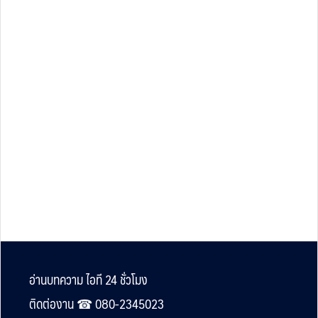
Footer
อ่านบทความ ไอที 24 ชั่วโมง
ติดต่องาน ☎︎ 080-2345023