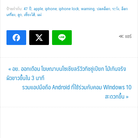
ป้ายกำกับ:
47 ปี
,
apple
,
iphone
,
iphone lock
,
warning
,
ปลดล็อก
,
ระวัง
,
ล็อก
เครื่อง
,
ลูก
,
เซี่ยงไฮ้
,
แม่
≪ แชร์
Previous
« อย. ออกเตือน โฆษณาบนโซเชียลรีวิวทิชชู่เปียก โม้เกินจริง
Post:
ผิวขาวขึ้นใน 3 นาที
Next
รวมแอปมือถือ Android ที่ใช้ร่วมกับคอม Windows 10
Post:
สะดวกขึ้น »