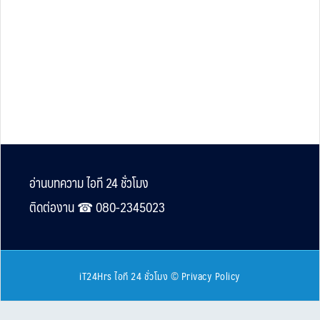
Footer
อ่านบทความ ไอที 24 ชั่วโมง
ติดต่องาน ☎︎ 080-2345023
iT24Hrs ไอที 24 ชั่วโมง
©
Privacy Policy