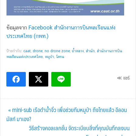
ข้อมูลจาก
Facebook สํานักงานการบินพลเรือนแห่ง
ประเทศไทย (กพท.)
ป้ายกำกับ:
caat
,
drone
,
no drone zone
,
ถ้ำหลวง
,
สำนัก
,
สำนักงานการบิน
พลเรือนแห่งประเทศไทย
,
หมูป่า
,
โดรน
≪ แชร์
Previous
« mini-sub เรือดำน้ำจิ๋ว เพื่อช่วยทีมหมูป่า ถึงไทยแล้ว อีลอน
Post:
มัสก์ มาเอง?
Next
วิธีสร้างคอลเลกชั่น จัดระเบียบสิ่งที่คุณบันทึกลงบน