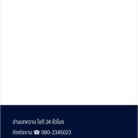
Footer
อ่านบทความ ไอที 24 ชั่วโมง
ติดต่องาน ☎︎ 080-2345023