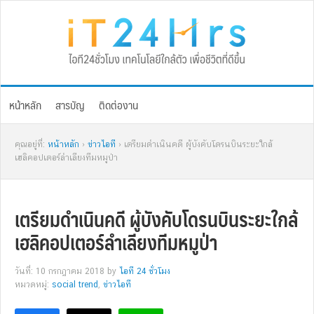
Skip
Skip
Skip
Skip
to
to
to
to
primary
main
primary
footer
navigation
content
sidebar
หน้าหลัก
สารบัญ
ติดต่องาน
คุณอยู่ที่:
หน้าหลัก
›
ข่าวไอที
› เตรียมดำเนินคดี ผู้บังคับโดรนบินระยะใกล้
เฮลิคอปเตอร์ลำเลียงทีมหมูป่า
เตรียมดำเนินคดี ผู้บังคับโดรนบินระยะใกล้
เฮลิคอปเตอร์ลำเลียงทีมหมูป่า
วันที่: 10 กรกฎาคม 2018
by
ไอที 24 ชั่วโมง
หมวดหมู่:
social trend
,
ข่าวไอที