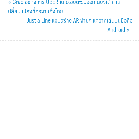
Previous
« Grab ซื้อกิจการ UBER ในเอเชียตะวันออกเฉียงใต้ การ
Post:
เปลี่ยนแปลงที่กระทบถึงไทย
Next
Just a Line แอปสร้าง AR ง่ายๆ แค่วาดเส้นบนมือถือ
Post:
Android »