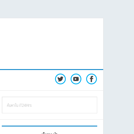
rimary
ค้นหา
idebar
ใน
iT24Hrs