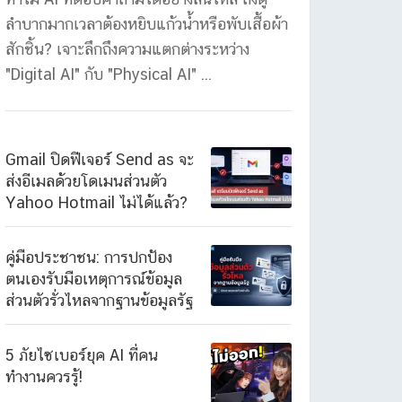
ลำบากมากเวลาต้องหยิบแก้วน้ำหรือพับเสื้อผ้า
สักชิ้น? เจาะลึกถึงความแตกต่างระหว่าง
"Digital AI" กับ "Physical AI" ...
Gmail ปิดฟีเจอร์ Send as จะ
ส่งอีเมลด้วยโดเมนส่วนตัว
Yahoo Hotmail ไม่ได้แล้ว?
คู่มือประชาชน: การปกป้อง
ตนเองรับมือเหตุการณ์ข้อมูล
ส่วนตัวรั่วไหลจากฐานข้อมูลรัฐ
5 ภัยไซเบอร์ยุค AI ที่คน
ทำงานควรรู้!