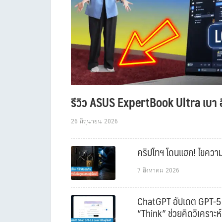
รีวิว ASUS ExpertBook Ultra เบา อ
26 มิถุนายน 2026
คริปโทฯ โดนแฮก! ไขความล
7 สิงหาคม 2026
ChatGPT อัปเดต GPT-5.6 L
“Think” ช่วยคิดวิเคราะห์