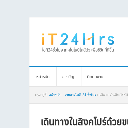
Skip
Skip
Skip
Skip
to
to
to
to
primary
main
primary
footer
navigation
content
sidebar
หน้าหลัก
สารบัญ
ติดต่องาน
คุณอยู่ที่:
หน้าหลัก
›
รายการไอที 24 ชั่วโมง
› เดินทางในสิงคโปร์ด
เดินทางในสิงคโปร์ด้วย