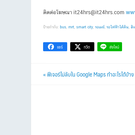
ติดต่อโฆษณา
it24hrs@it24hrs.com
www
ป้ายกำกับ:
bus
,
mrt
,
smart city
,
รถเมย์
,
รถไฟฟ้าไต้ดิน
,
สิ
แชร์
ทวีต
ส่งไลน์
Previous
« ฟีเจอร์ไม่ลับใน Google Maps ทำอะไรได้บ้าง
Post: