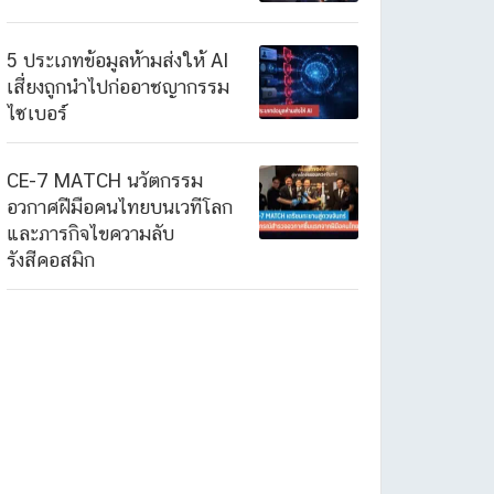
5 ประเภทข้อมูลห้ามส่งให้ AI
เสี่ยงถูกนำไปก่ออาชญากรรม
ไซเบอร์
CE-7 MATCH นวัตกรรม
อวกาศฝีมือคนไทยบนเวทีโลก
และภารกิจไขความลับ
รังสีคอสมิก