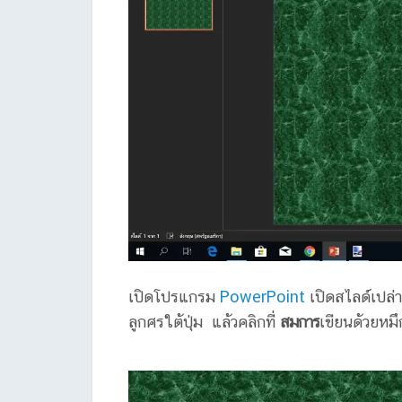
เปิดโปรแกรม
PowerPoint
เปิดสไลด์เปล่า
ลูกศรใต้ปุ่ม แล้วคลิกที่
สมการ
เขียนด้วยหมึก