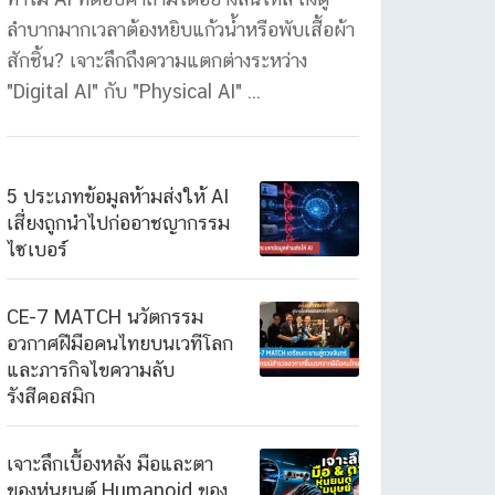
ลำบากมากเวลาต้องหยิบแก้วน้ำหรือพับเสื้อผ้า
สักชิ้น? เจาะลึกถึงความแตกต่างระหว่าง
"Digital AI" กับ "Physical AI" ...
5 ประเภทข้อมูลห้ามส่งให้ AI
เสี่ยงถูกนำไปก่ออาชญากรรม
ไซเบอร์
CE-7 MATCH นวัตกรรม
อวกาศฝีมือคนไทยบนเวทีโลก
และภารกิจไขความลับ
รังสีคอสมิก
เจาะลึกเบื้องหลัง มือและตา
ของหุ่นยนต์ Humanoid ของ