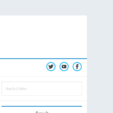
rimary
ค้นหา
idebar
ใน
iT24Hrs