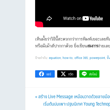
เห็นมั้ยว่าวิธีนี้สะดวกกว่าการพิมพ์เยอะเลย
หรือมีเม้าส์ปากกาด้วย ยิ่งเขียน
สมการ
ง่ายเล
ป้ายกำกับ:
equation
,
how-to
,
office 365
,
powerpoint
,
ขั
แชร์
ทวีต
ส่งไลน์
Previous
« สร้าง Live Message เหมือนวาดด้วยลายมื
Post:
Next
เริ่มต้นบ่มเพาะปฐมนิเทศ Young Technopr