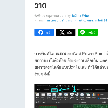
วาด
วันที่: 20 พฤษภาคม 2018
by
ไอที 24 ชั่วโมง
หมวดหมู่:
microsoft
,
คำถามจากทางบ้าน
,
บทความไอที 24 ช
แชร์
ทวีต
ส่งไลน์
การพิมพ์ใส่
สมการ
ลงสไลด์ PowerPoint ต้อ
ยกกำลัง กับตัวห้อย อีกยุ่งยากเหลือเกิน แต่คุ
สมการ
ลงสไลด์แบบเป๊ะๆไปเลย ทำได้แล้วบ
ง่ายๆดังนี้