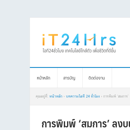
Skip
Skip
Skip
Skip
to
to
to
to
primary
main
primary
footer
navigation
content
sidebar
หน้าหลัก
สารบัญ
ติดต่องาน
คุณอยู่ที่:
หน้าหลัก
›
บทความไอที 24 ชั่วโมง
› การพิมพ์ ‘สมการ’
การพิมพ์ ‘สมการ’ ลงบน