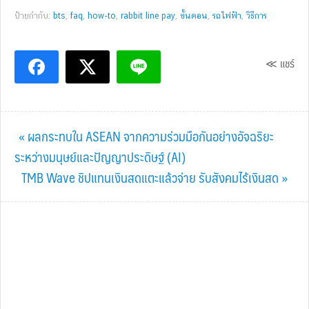
ป้ายกำกับ:
bts
,
faq
,
how-to
,
rabbit line pay
,
ขั้นตอน
,
รถไฟฟ้า
,
วิธีการ
≪ แชร์
Previous
« ผลกระทบใน ASEAN จากความร่วมมือกันอย่างอัจฉริยะ
Post:
ระหว่างมนุษย์และปัญญาประดิษฐ์ (AI)
Next
TMB Wave ชิปแทนเงินสดแตะแล้วจ่าย รับสังคมไร้เงินสด »
Post: