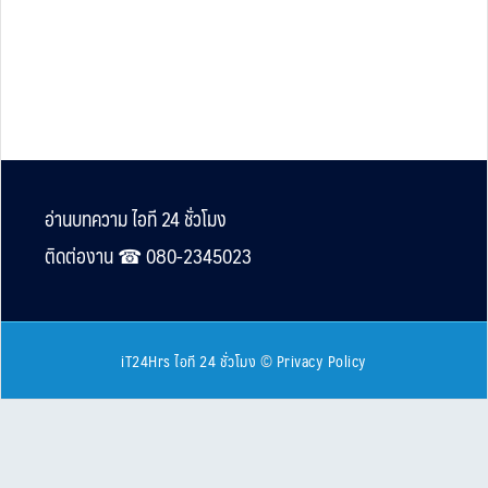
Footer
อ่านบทความ ไอที 24 ชั่วโมง
ติดต่องาน ☎︎ 080-2345023
iT24Hrs ไอที 24 ชั่วโมง
©
Privacy Policy