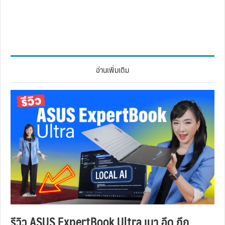
อ่านเพิ่มเติม
รีวิว ASUS ExpertBook Ultra เบา อึด ถึก