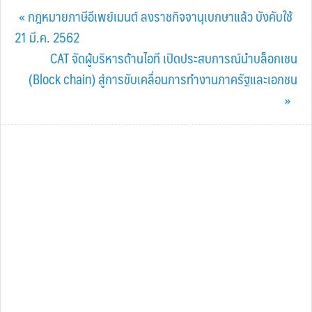
Previous
« กฎหมายภาษีอีเพย์เมนต์ ลงราชกิจจานุเบกษาแล้ว บังคับใช้
Post:
21 มี.ค. 2562
Next
CAT จัดผู้บริหารด้านไอที เปิดประสบการณ์นำบล็อกเชน
Post:
(Block chain) สู่การขับเคลื่อนการทำงานภาครัฐและเอกชน
»