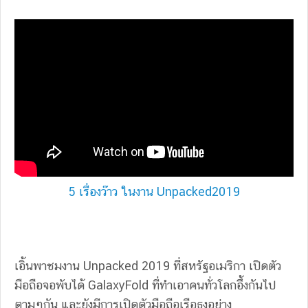
5 เรื่องว๊าว ในงาน Unpacked2019
เอิ้นพาชมงาน Unpacked 2019 ที่สหรัฐอเมริกา เปิดตัว
มือถือจอพับได้ GalaxyFold ที่ทำเอาคนทั่วโลกอึ้งกันไป
ตามๆกัน และยังมีการเปิดตัวมือถือเรือธงอย่าง