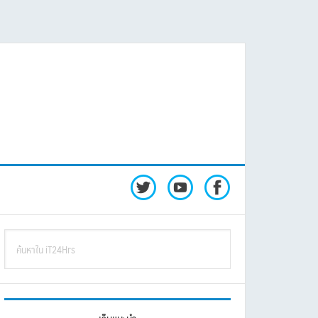
rimary
ค้นหา
idebar
ใน
iT24Hrs