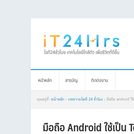
Skip
Skip
Skip
Skip
to
to
to
to
primary
main
primary
footer
navigation
content
sidebar
หน้าหลัก
สารบัญ
ติดต่องาน
คุณอยู่ที่:
หน้าหลัก
›
บทความไอที 24 ชั่วโมง
› มือถือ android ใช
มือถือ Android ใช้เป็น 