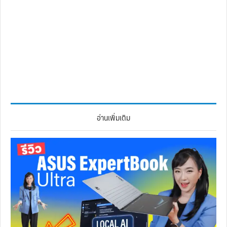
อ่านเพิ่มเติม