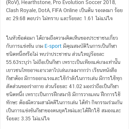
(RoV), Hearthstone, Pro Evolution Soccer 2018,
Clash Royale, DotA, FIFA Online เป็นต้น รองลงมา ร้อย
ละ 29.68 ตอบว่า ไม่ทราบ และร้อยละ 1.61 ไม่แน่ใจ
ในหัวข้อต่อมา ได้ถามถึงความคิดเห็นของประชาชนเกี่ยว
กับการแข่งขัน เกม
E-sport
มีคุณสมบัติในการเป็นกีฬา
ชนิดหนึ่งหรือไม่ พบว่าประชาชน ส่วนใหญ่ร้อยละ
55.63ระบุว่า ไม่ถือเป็นกีฬา เพราะเป็นเพียงแค่เกมเท่านั้น
เยาวชนไทยอาจเอาเวลาไปเล่นเกมมากกว่า เรียนหนังสือ
กีฬาต้อง มีการออกแรงและใช้กำลังในการเล่น มีการใช้ทุก
สัดส่วนของร่างกาย ส่วนร้อยละ 41.02 มองว่าถือเป็นกีฬา
ชนิดหนึ่ง เพราะเป็นการฝึกสมาธิ มีการวางแผน ฝึกการใช้
ทักษะ ต้องมีความสามัคคีในการเล่น ได้ทำ กิจกรรมร่วมกัน
เป็นการแข่งขันกีฬาของคนยุคใหม่และได้ฝึกใช้ สมองและ
ร้อยละ 3.35 ไม่แน่ใจ