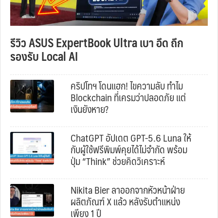
รีวิว ASUS ExpertBook Ultra เบา อึด ถึก
รองรับ Local AI
คริปโทฯ โดนแฮก! ไขความลับ ทำไม
Blockchain ที่เครมว่าปลอดภัย แต่
เงินยังหาย?
ChatGPT อัปเดต GPT-5.6 Luna ให้
กับผู้ใช้ฟรีพิมพ์คุยได้ไม่จำกัด พร้อม
ปุ่ม “Think” ช่วยคิดวิเคราะห์
Nikita Bier ลาออกจากหัวหน้าฝ่าย
ผลิตภัณฑ์ X แล้ว หลังรับตำแหน่ง
เพียง 1 ปี