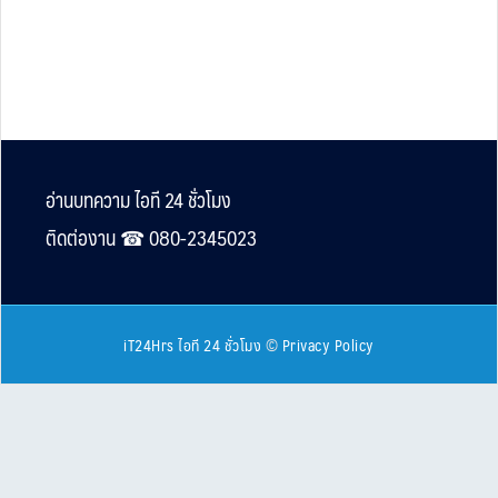
Footer
อ่านบทความ ไอที 24 ชั่วโมง
ติดต่องาน ☎︎ 080-2345023
iT24Hrs ไอที 24 ชั่วโมง
©
Privacy Policy