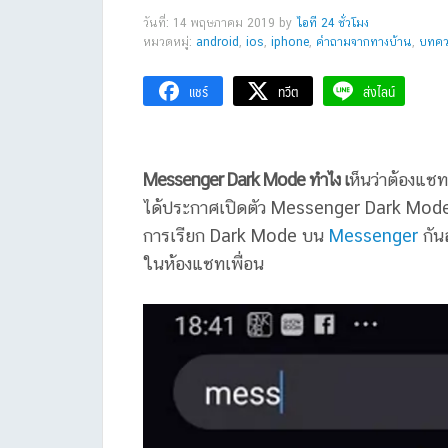
วันที่: 14 พฤษภาคม 2019
by
ไอที 24 ชั่วโมง
หมวดหมู่:
android
,
ios
,
iphone
,
คำถามจากทางบ้าน
,
บทควา
แชร์
ทวีต
ส่งไลน์
Messenger Dark Mode ทำไง เ
ห็นว่าต้องแชท
ได้ประกาศเปิดตัว Messenger Dark Mode ใ
การเรียก Dark Mode บน
Messenger
กันส
ในห้องแชทเพื่อน