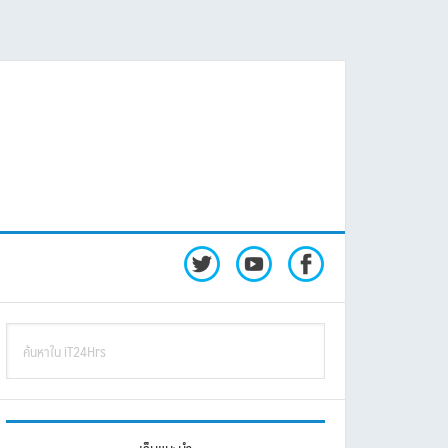
rimary
ค้นหา
idebar
ใน
iT24Hrs