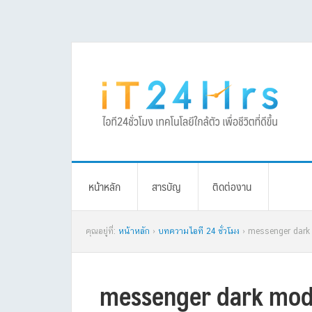
Skip
Skip
Skip
Skip
to
to
to
to
primary
main
primary
footer
navigation
content
sidebar
หน้าหลัก
สารบัญ
ติดต่องาน
คุณอยู่ที่:
หน้าหลัก
›
บทความไอที 24 ชั่วโมง
› messenger dark 
messenger dark mode 