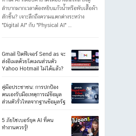
ลำบากมากเวลาต้องหยิบแก้วน้ำหรือพับเสื้อผ้า
สักชิ้น? เจาะลึกถึงความแตกต่างระหว่าง
"Digital AI" กับ "Physical AI" ...
Gmail ปิดฟีเจอร์ Send as จะ
ส่งอีเมลด้วยโดเมนส่วนตัว
Yahoo Hotmail ไม่ได้แล้ว?
คู่มือประชาชน: การปกป้อง
ตนเองรับมือเหตุการณ์ข้อมูล
ส่วนตัวรั่วไหลจากฐานข้อมูลรัฐ
5 ภัยไซเบอร์ยุค AI ที่คน
ทำงานควรรู้!