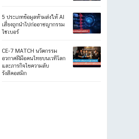
5 ประเภทข้อมูลห้ามส่งให้ AI
เสี่ยงถูกนำไปก่ออาชญากรรม
ไซเบอร์
CE-7 MATCH นวัตกรรม
อวกาศฝีมือคนไทยบนเวทีโลก
และภารกิจไขความลับ
รังสีคอสมิก