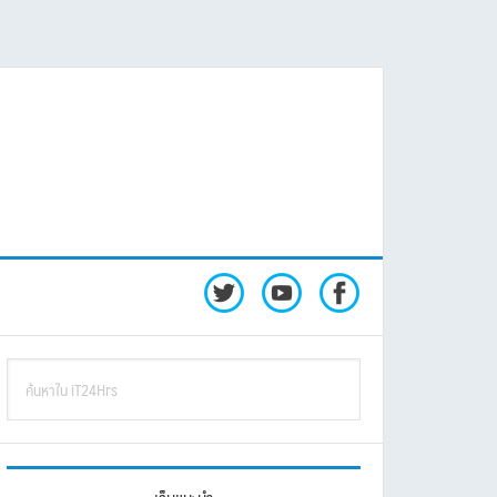
rimary
ค้นหา
idebar
ใน
iT24Hrs