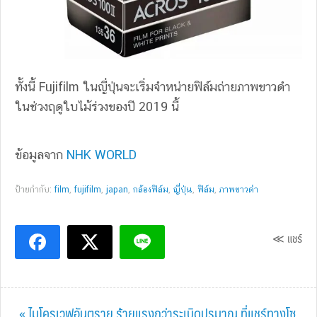
ทั้งนี้ Fujifilm ในญี่ปุ่นจะเริ่มจำหน่ายฟิล์มถ่ายภาพขาวดำ
ในช่วงฤดูใบไม้ร่วงของปี 2019 นี้
ข้อมูลจาก
NHK WORLD
ป้ายกำกับ:
film
,
fujifilm
,
japan
,
กล้องฟิล์ม
,
ญี่ปุ่น
,
ฟิล์ม
,
ภาพขาวดำ
≪ แชร์
Previous
« ไมโครเวฟอันตราย ร้ายแรงกว่าระเบิดปรมาณู ที่แชร์ทางโซ