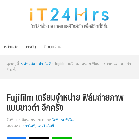
Skip
Skip
Skip
Skip
to
to
to
to
primary
main
primary
footer
navigation
content
sidebar
หน้าหลัก
สารบัญ
ติดต่องาน
คุณอยู่ที่:
หน้าหลัก
›
ข่าวไอที
› fujifilm เตรียมจำหน่าย ฟิล์มถ่ายภาพ แบบขาวดำ
อีกครั้ง
Fujifilm เตรียมจำหน่าย ฟิล์มถ่ายภาพ
แบบขาวดำ อีกครั้ง
วันที่: 12 มิถุนายน 2019
by
ไอที 24 ชั่วโมง
หมวดหมู่:
ข่าวไอที
,
เทคโนโลยี