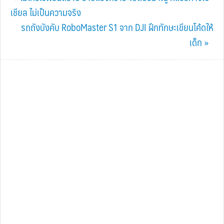
Post:
เชียล ไม่เป็นความจริง
Next
รถถังบังคับ RoboMaster S1 จาก DJI ฝึกทักษะเขียนโค้ดให้
Post:
เด็ก »