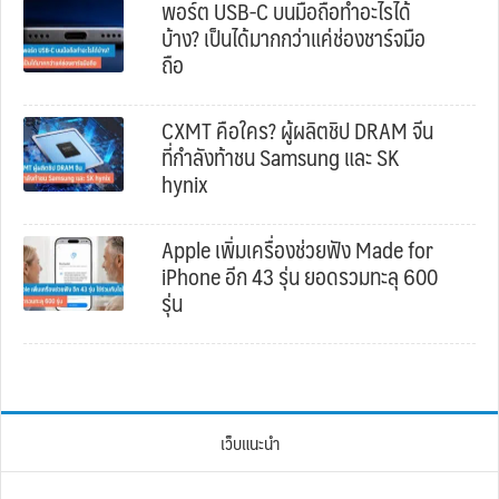
พอร์ต USB-C บนมือถือทำอะไรได้
บ้าง? เป็นได้มากกว่าแค่ช่องชาร์จมือ
ถือ
CXMT คือใคร? ผู้ผลิตชิป DRAM จีน
ที่กำลังท้าชน Samsung และ SK
hynix
Apple เพิ่มเครื่องช่วยฟัง Made for
iPhone อีก 43 รุ่น ยอดรวมทะลุ 600
รุ่น
เว็บแนะนำ