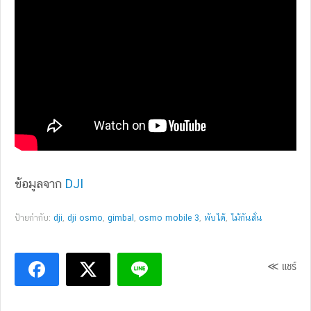
ข้อมูลจาก
DJI
ป้ายกำกับ:
dji
,
dji osmo
,
gimbal
,
osmo mobile 3
,
พับได้
,
ไม้กันสั่น
≪ แชร์