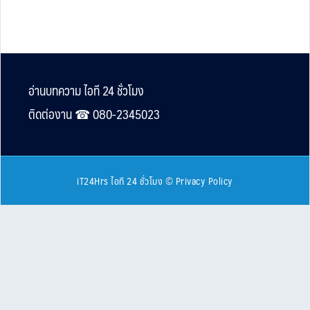
Footer
อ่านบทความ ไอที 24 ชั่วโมง
ติดต่องาน ☎︎ 080-2345023
iT24Hrs ไอที 24 ชั่วโมง
©
Privacy Policy