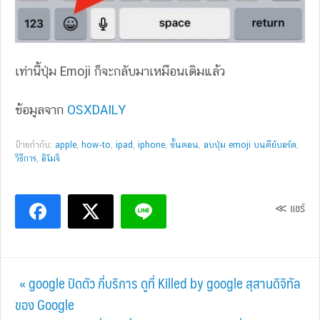
เท่านี้ปุ่ม Emoji ก็จะกลับมาเหมือนเดิมแล้ว
ข้อมูลจาก
OSXDAILY
ป้ายกำกับ:
apple
,
how-to
,
ipad
,
iphone
,
ขั้นตอน
,
ลบปุ่ม emoji บนคีย์บอร์ด
,
วิธีการ
,
อิโมจิ
≪ แชร์
Previous
« google ปิดตัว กี่บริการ ดูที่ Killed by google สุสานดิจิทัล
Post:
ของ Google