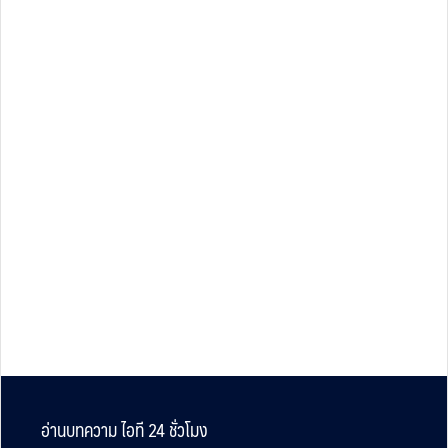
Footer
อ่านบทความ ไอที 24 ชั่วโมง